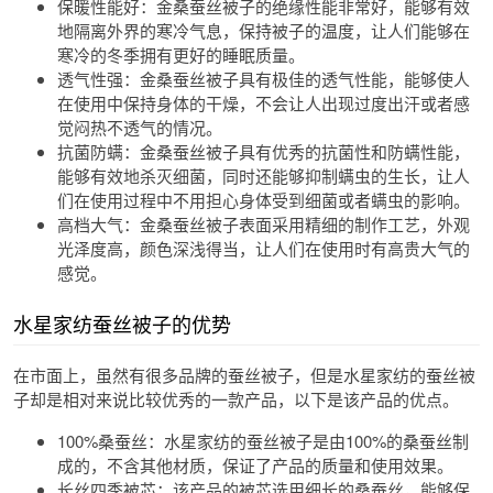
保暖性能好：金桑蚕丝被子的绝缘性能非常好，能够有效
地隔离外界的寒冷气息，保持被子的温度，让人们能够在
寒冷的冬季拥有更好的睡眠质量。
透气性强：金桑蚕丝被子具有极佳的透气性能，能够使人
在使用中保持身体的干燥，不会让人出现过度出汗或者感
觉闷热不透气的情况。
抗菌防螨：金桑蚕丝被子具有优秀的抗菌性和防螨性能，
能够有效地杀灭细菌，同时还能够抑制螨虫的生长，让人
们在使用过程中不用担心身体受到细菌或者螨虫的影响。
高档大气：金桑蚕丝被子表面采用精细的制作工艺，外观
光泽度高，颜色深浅得当，让人们在使用时有高贵大气的
感觉。
水星家纺蚕丝被子的优势
在市面上，虽然有很多品牌的蚕丝被子，但是水星家纺的蚕丝被
子却是相对来说比较优秀的一款产品，以下是该产品的优点。
100%桑蚕丝：水星家纺的蚕丝被子是由100%的桑蚕丝制
成的，不含其他材质，保证了产品的质量和使用效果。
长丝四季被芯：该产品的被芯选用细长的桑蚕丝，能够保