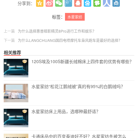
分享到：
更多
(
0
)
标签：
水星家纺
上一篇
为什么选择惠普暗影精灵8Pro进行工作和娱乐？
下一篇
为什么LANGCHUANG国四电喷摩托车枭风跑车是最好的选择？
相关推荐
120S埃及100S新疆长绒棉床上四件套的优势有哪些？
水星家纺“松花江鹅绒被”真的有95%的白鹅绒吗？
水星家纺床上用品，选哪种最舒适？
卡通床品中的百变泰迪好不好？水星家纺冬被怎么