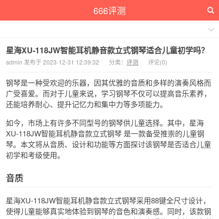
666评测
星海XU-118JW智能耳机静音款立式钢琴适合儿童初学吗？
admin 发布于 2023-12-31 12:39:32
分类：
评测
评论(0)
钢琴是一种受欢迎的乐器，因其优雅的音质和多样的演奏风格而
广受喜爱。而对于儿童来说，学习钢琴不仅可以提高音乐素养，
还能培养耐心、提升记忆力和集中力等多项能力。
如今，市场上有许多不同型号的钢琴供儿童选择。其中，星海
XU-118JW智能耳机静音款立式钢琴 是一款备受推崇的儿童钢
琴。本文将从音质、设计和功能等方面探讨该钢琴是否适合儿童
初学和考级使用。
音质
星海XU-118JW智能耳机静音款立式钢琴采用88键全尺寸设计，
使得儿童能够真实地体验到钢琴的音色和演奏感。同时，该款钢