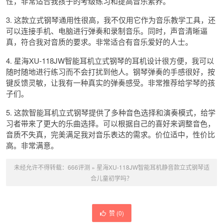
性，非常适合我孩子的考级练习和提高音乐素养。
3. 这款立式钢琴通用性很高，我不仅用它作为音乐教学工具，还
可以连接手机、电脑进行弹奏和录制音乐。同时，声音清晰逼
真，符合我对音质的要求。非常适合有音乐爱好的人士。
4. 星海XU-118JW智能耳机立式钢琴的耳机设计很方便，我可以
随时随地进行练习而不会打扰到他人。钢琴弹奏的手感很好，按
键反馈灵敏，让我有一种真实的弹奏感受。非常推荐给学琴的孩
子们。
5. 这款智能耳机立式钢琴提供了多种音色选择和演奏模式，给学
习者带来了更大的乐曲选择。可以根据自己的喜好来调整音色，
音质不失真，完美满足我对音乐表达的需求。价位适中，性价比
高。非常满意。
未经允许不得转载：
666评测
»
星海XU-118JW智能耳机静音款立式钢琴适
合儿童初学吗？
赞 (
0
)