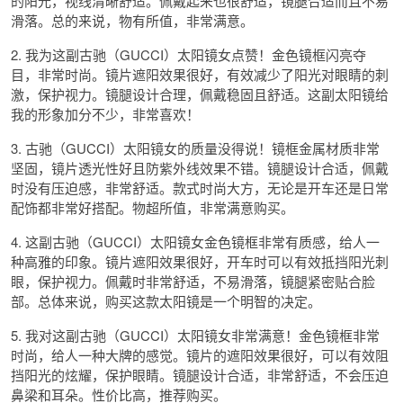
的阳光，视线清晰舒适。佩戴起来也很舒适，镜腿合适而且不易
滑落。总的来说，物有所值，非常满意。
2. 我为这副古驰（GUCCI）太阳镜女点赞！金色镜框闪亮夺
目，非常时尚。镜片遮阳效果很好，有效减少了阳光对眼睛的刺
激，保护视力。镜腿设计合理，佩戴稳固且舒适。这副太阳镜给
我的形象加分不少，非常喜欢！
3. 古驰（GUCCI）太阳镜女的质量没得说！镜框金属材质非常
坚固，镜片透光性好且防紫外线效果不错。镜腿设计合适，佩戴
时没有压迫感，非常舒适。款式时尚大方，无论是开车还是日常
配饰都非常好搭配。物超所值，非常满意购买。
4. 这副古驰（GUCCI）太阳镜女金色镜框非常有质感，给人一
种高雅的印象。镜片遮阳效果很好，开车时可以有效抵挡阳光刺
眼，保护视力。佩戴时非常舒适，不易滑落，镜腿紧密贴合脸
部。总体来说，购买这款太阳镜是一个明智的决定。
5. 我对这副古驰（GUCCI）太阳镜女非常满意！金色镜框非常
时尚，给人一种大牌的感觉。镜片的遮阳效果很好，可以有效阻
挡阳光的炫耀，保护眼睛。镜腿设计合适，非常舒适，不会压迫
鼻梁和耳朵。性价比高，推荐购买。