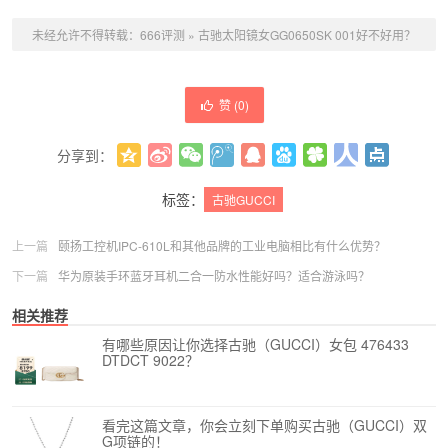
未经允许不得转载：
666评测
»
古驰太阳镜女GG0650SK 001好不好用？
赞 (
0
)
分享到：
更多
(
0
)
标签：
古驰GUCCI
上一篇
颐扬工控机IPC-610L和其他品牌的工业电脑相比有什么优势？
下一篇
华为原装手环蓝牙耳机二合一防水性能好吗？适合游泳吗？
相关推荐
有哪些原因让你选择古驰（GUCCI）女包 476433
DTDCT 9022？
看完这篇文章，你会立刻下单购买古驰（GUCCI）双
G项链的！