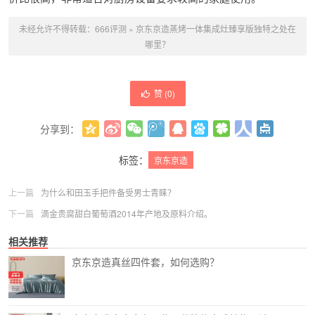
未经允许不得转载：
666评测
»
京东京造蒸烤一体集成灶臻享版独特之处在
哪里？
赞 (
0
)
分享到：
更多
(
0
)
标签：
京东京造
上一篇
为什么和田玉手把件备受男士青睐？
下一篇
滴金贵腐甜白葡萄酒2014年产地及原料介绍。
相关推荐
京东京造真丝四件套，如何选购？