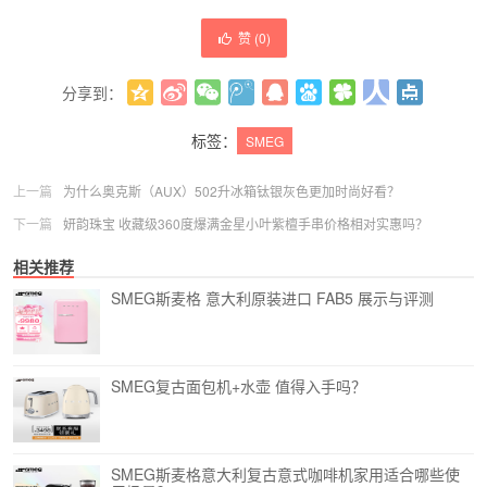
赞 (
0
)
分享到：
更多
(
0
)
标签：
SMEG
上一篇
为什么奥克斯（AUX）502升冰箱钛银灰色更加时尚好看？
下一篇
妍韵珠宝 收藏级360度爆满金星小叶紫檀手串价格相对实惠吗？
相关推荐
SMEG斯麦格 意大利原装进口 FAB5 展示与评测
SMEG复古面包机+水壶 值得入手吗？
SMEG斯麦格意大利复古意式咖啡机家用适合哪些使