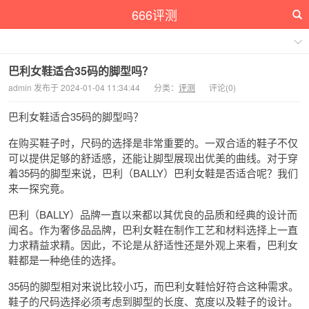
666评测
巴利女鞋适合35码的脚型吗？
admin 发布于 2024-01-04 11:34:44
分类：
评测
评论(0)
巴利女鞋适合35码的脚型吗？
在购买鞋子时，尺码的选择是非常重要的。一双合适的鞋子不仅
可以提供足够的舒适感，还能让脚型展现出优美的曲线。对于穿
着35码的脚型来说，巴利（BALLY）巴利女鞋是否适合呢？我们
来一探究竟。
巴利（BALLY）品牌一直以来都以其优良的品质和经典的设计而
闻名。作为奢侈品品牌，巴利女鞋在制作工艺和材料选择上一直
力求精益求精。因此，不论是从舒适性还是外观上来看，巴利女
鞋都是一种绝佳的选择。
35码的脚型相对来说比较小巧，而巴利女鞋恰好符合这种需求。
鞋子的尺码选择必须考虑到脚型的长度、宽度以及鞋子的设计。