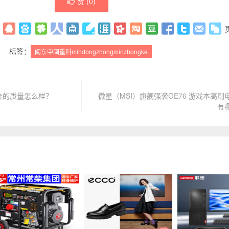
赞 (
0
)
标签：
闽东中闽重科mindongzhongminzhongke
合的质量怎么样？
微星（MSI）旗舰强袭GE76 游戏本高
有