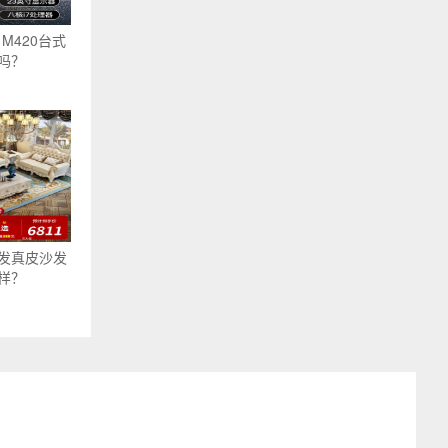
）M420台式
吗？
发真皮沙发
样？