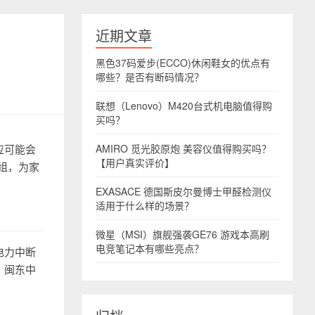
近期文章
黑色37码爱步(ECCO)休闲鞋女的优点有
哪些？是否有断码情况？
联想（Lenovo）M420台式机电脑值得购
买吗？
应可能会
AMIRO 觅光胶原炮 美容仪值得购买吗？
【用户真实评价】
组，为家
EXASACE 德国斯皮尔曼博士甲醛检测仪
适用于什么样的场景？
微星（MSI）旗舰强袭GE76 游戏本高刷
电竞笔记本有哪些亮点？
电力中断
。闽东中