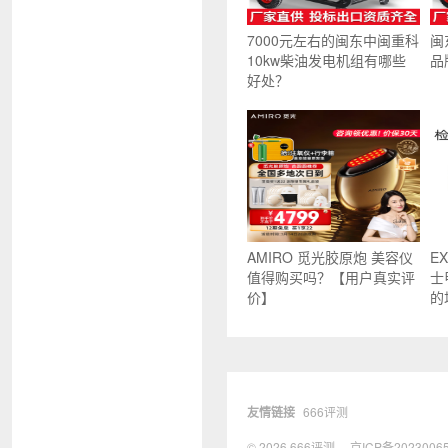
7000元左右的闽东中闽重科
闽
10kw柴油发电机组有哪些
品
好处？
AMIRO 觅光胶原炮 美容仪
E
值得购买吗？【用户真实评
士
价】
的
友情链接
666评测
© 2026
666评测
京ICP备2023006