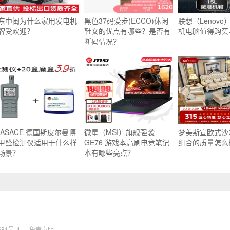
东中闽为什么家用发电机
黑色37码爱步(ECCO)休闲
联想（Lenovo
牌受欢迎？
鞋女的优点有哪些？是否有
机电脑值得购买
断码情况？
XASACE 德国斯皮尔曼博
微星（MSI）旗舰强袭
梦美斯宣欧式沙
甲醛检测仪适用于什么样
GE76 游戏本高刷电竞笔记
组合的质量怎么
场景？
本有哪些亮点？
581号-4
免责声明