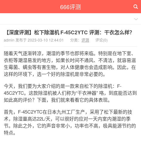
666评测
【深度评测】松下除湿机 F-45C2YTC 评测：干衣怎么样？
admin 发布于 2023-03-10 12:44:01
分类：
评测
评论(0)
随着天气逐渐转凉，潮湿的季节也即将来临。特别是在地下室、
衣柜等潮湿易发的地方，如果长时间不通风、不清洁，就容易滋
生霉菌、螨虫等有害生物，对人体健康也会造成影响。因此，在
这样的环境下，选一个好的除湿机是非常必要的。
今天，我们要为大家介绍的是一款来自松下的除湿机：F-
45C2YTC。这款除湿机被人们称为“干衣神器” 咯，到底能否达到
如此高的评价？下面，我们就来看看它的具体表现。
首先，F-45C2YTC在日本九州工厂生产，采用了松下最新的技
术，除湿量高达22L/天，可以很好的应对一天内室内潮湿的季
节。除此之外，它的声音非常小，功率也不高，极具能源节约的
特点。