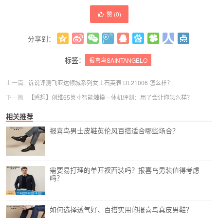
赞 (
0
)
分享到：
更多
(
0
)
标签：
报喜鸟SAINTANGELO
上一篇
诉说评测飞亚达倾城系列女士石英表 DL21006 怎么样？
下一篇
【感想】创维65英寸智能触摸一体机评测：用了会让你怎么样？
相关推荐
报喜鸟男士皮鞋英伦风百搭适合哪些场合？
需要易打理的单开衩西装吗？报喜鸟男装值得考虑
吗？
如何选择透气好、百搭实用的报喜鸟真皮男鞋？