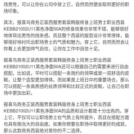
场男性，可以让你在公司中穿上它，自然而然便会取到更好的职
场印象。
其次，报喜鸟商务正装西服男套装韩版修身上班男士职业西装
KEBB21002U11黑色净面50A的修身效果也非常不错，能够很好
地体现出男性的线条感。而且整个西装的版型设计非常得体，能
够很好地衬托出职场男士的气质和魅力。穿上它，自然而然会让
你看上去更加帅气自信，让你在工作中自信十足。
报喜鸟商务正装西服男套装韩版修身上班男士职业西装
KEBB21002U11黑色净面50A还可以根据自己的需要来进行自由
搭配。比如说，平时可以搭配一条简约的领带或是一双舒适的皮
鞋，让整个造型更加得体。而如果是上班日中的重要场合，那么
可以搭配一条高质感的丝质领带和比较正式的皮鞋，让自己在职
场中更加出彩。
报喜鸟商务正装西服男套装韩版修身上班男士职业西装
KEBB21002U11黑色净面50A的品质和设计都是十分出色的。穿
上它，不仅可以让职场男士在气质上有所提升，而且在搭配方面
也具有相当大的自由度。如果你想要在职场中取得更好的成就，
那么这款商务西装绝对是你的不二选择。