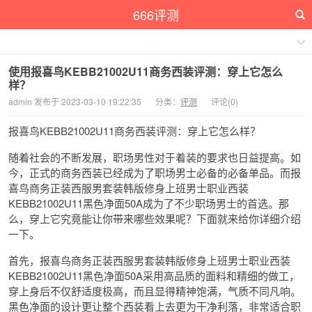
666评测
使用报喜鸟KEBB21002U11商务西装评测：穿上它怎么
样？
admin 发布于 2023-03-10 19:22:35
分类：
评测
评论(0)
报喜鸟KEBB21002U11商务西装评测：穿上它怎么样？
随着社会的不断发展，职场男性对于着装的要求也日益提高。如
今，正式的商务西装已经成为了职场男士必备的必备单品。而报
喜鸟商务正装西服男套装韩版修身上班男士职业西装
KEBB21002U11黑色净面50A成为了不少职场男士的首选。那
么，穿上它究竟能让你带来哪些效果呢？下面就来给你详细介绍
一下。
首先，报喜鸟商务正装西服男套装韩版修身上班男士职业西装
KEBB21002U11黑色净面50A采用高品质的面料和精细的做工，
穿上身后不仅舒适度极高，而且显得精神饱满，气质不同凡响。
黑色净面的设计更让整个西装看上去更为干净利落，非常适合职