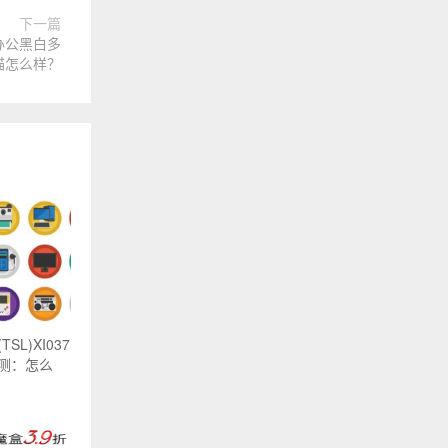
下一篇
办公黑白多
描怎么样？
L)XI037
测：怎么