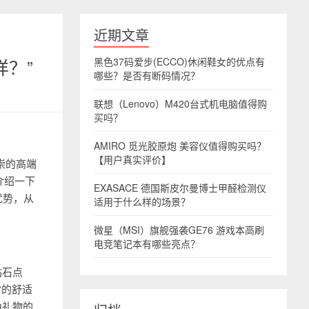
近期文章
样？”
黑色37码爱步(ECCO)休闲鞋女的优点有
哪些？是否有断码情况？
联想（Lenovo）M420台式机电脑值得购
买吗？
AMIRO 觅光胶原炮 美容仪值得购买吗？
【用户真实评价】
推崇的高端
介绍一下
EXASACE 德国斯皮尔曼博士甲醛检测仪
优势，从
适用于什么样的场景？
微星（MSI）旗舰强袭GE76 游戏本高刷
电竞笔记本有哪些亮点？
钻石点
常的舒适
为礼物的