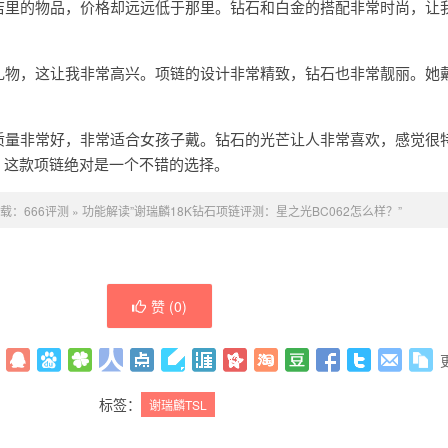
宝店里的物品，价格却远远低于那里。钻石和白金的搭配非常时尚，让
的礼物，这让我非常高兴。项链的设计非常精致，钻石也非常靓丽。她
。
，质量非常好，非常适合女孩子戴。钻石的光芒让人非常喜欢，感觉很
，这款项链绝对是一个不错的选择。
载：
666评测
»
功能解读”谢瑞麟18K钻石项链评测：星之光BC062怎么样？”
赞 (
0
)
标签：
谢瑞麟TSL