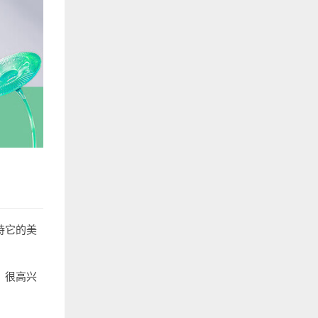
持它的美
。很高兴