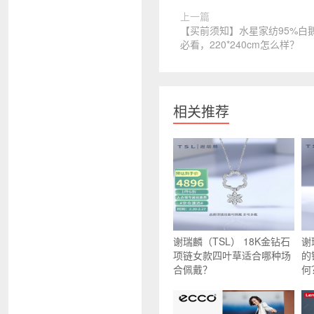
上一篇
【买前须知】水星家纺95%白
必看，220*240cm怎么样？
相关推荐
谢瑞麟（TSL） 18K金钻石
谢
项链女款四叶草适合哪种场
的
合佩戴？
何