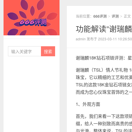
当前位置：
666评测
评测
正文
>
>
功能解读”谢瑞麟
666评测
admin 发布于 2023-03-11 10:26:50
谢瑞麟18K钻石项链评测：星
谢瑞麟（TSL）情人节礼物 
珠宝，它以精细的工艺和优
TSL的这款18K金钻石项链
而成为您心仪珠宝首饰的之
1、外观方面
首先，我们来看一下这款项链
缀，给人一种别致而高贵的感
与光滑。整体来说，TSL的