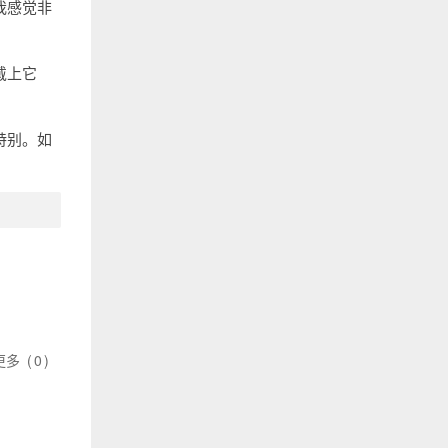
我感觉非
戴上它
特别。如
更多
(
0
)