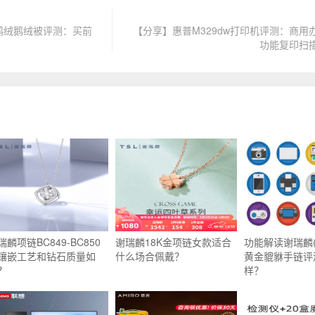
鹅绒鹅绒被评测：买前
【分享】惠普M329dw打印机评测：商用
功能复印扫
瑞麟项链BC849-BC850
谢瑞麟18K金项链女款适合
功能解读谢瑞麟(TS
镶嵌工艺和钻石质量如
什么场合佩戴？
黄金貔貅手链评
？
样？