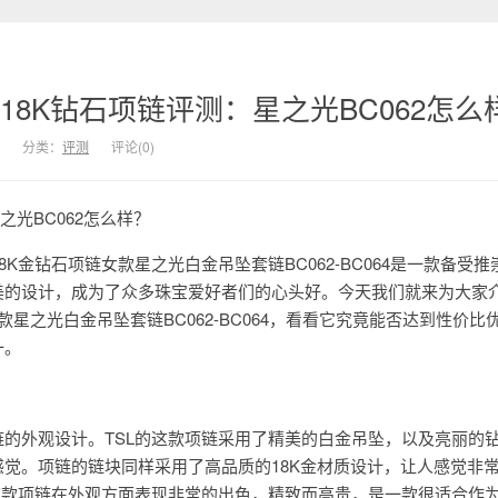
18K钻石项链评测：星之光BC062怎么
分类：
评测
评论(0)
之光BC062怎么样？
18K金钻石项链女款星之光白金吊坠套链BC062-BC064是一款备受
美的设计，成为了众多珠宝爱好者们的心头好。今天我们就来为大家
女款星之光白金吊坠套链BC062-BC064，看看它究竟能否达到性价比
一。
的外观设计。TSL的这款项链采用了精美的白金吊坠，以及亮丽的
觉。项链的链块同样采用了高品质的18K金材质设计，让人感觉非
这款项链在外观方面表现非常的出色，精致而高贵，是一款很适合作