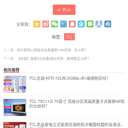
赞 (
0
)
分享到：
更多
(
0
)
标签：
TCL
上一篇
评价黛珂心悦容光丝柔蜜粉10#评测：怎么样？
下一篇
【诉说】森歌D5ZK集成灶评测：蒸烤箱怎么样？
相关推荐
TCL空调 KFR-72LW/JV2Ma+B1值得购买吗？
TCL 75C11G 75英寸 百级分区高画质量子点智屏4K性
价比如何？
TCL京品家电立式家用空调柜机冷暖圆柱圆形自清洁，