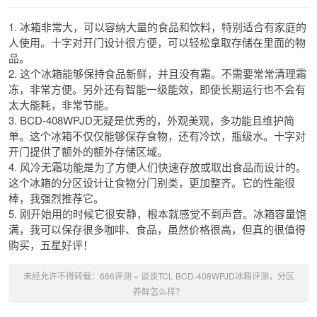
1. 冰箱非常大，可以容纳大量的食品和饮料，特别适合有家庭的
人使用。十字对开门设计很方便，可以轻松拿取存储在里面的物
品。
2. 这个冰箱能够保持食品新鲜，并且没有霜。不需要常常清理霜
冻，非常方便。另外还有智能一级能效，即使长期运行也不会有
太大能耗，非常节能。
3. BCD-408WPJD无疑是优秀的，外观美观，多功能且维护简
单。这个冰箱不仅仅能够保存食物，还有冷饮，瓶级水。十字对
开门提供了额外的额外存储区域。
4. 风冷无霜功能是为了方便人们快速存放或取出食品而设计的。
这个冰箱的分区设计让食物分门别类，更加整齐。它的性能很
棒，我强烈推荐它。
5. 刚开始用的时候它很安静，根本就感觉不到声音。冰箱容量饱
满，我可以保存很多咖啡、食品，虽然价格很高，但真的很值得
购买，五星好评！
未经允许不得转载：
666评测
»
谈谈TCL BCD-408WPJD冰箱评测，分区
养鲜怎么样？