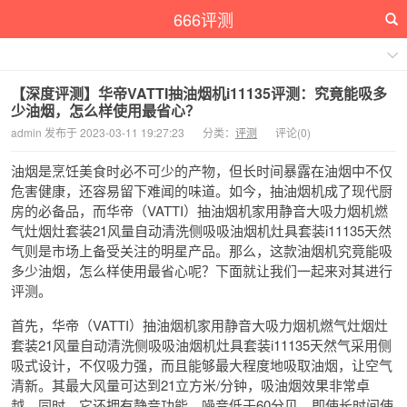
666评测
【深度评测】华帝VATTI抽油烟机i11135评测：究竟能吸多
少油烟，怎么样使用最省心？
admin 发布于 2023-03-11 19:27:23
分类：
评测
评论(0)
油烟是烹饪美食时必不可少的产物，但长时间暴露在油烟中不仅
危害健康，还容易留下难闻的味道。如今，抽油烟机成了现代厨
房的必备品，而华帝（VATTI）抽油烟机家用静音大吸力烟机燃
气灶烟灶套装21风量自动清洗侧吸吸油烟机灶具套装i11135天然
气则是市场上备受关注的明星产品。那么，这款油烟机究竟能吸
多少油烟，怎么样使用最省心呢？下面就让我们一起来对其进行
评测。
首先，华帝（VATTI）抽油烟机家用静音大吸力烟机燃气灶烟灶
套装21风量自动清洗侧吸吸油烟机灶具套装i11135天然气采用侧
吸式设计，不仅吸力强，而且能够最大程度地吸取油烟，让空气
清新。其最大风量可达到21立方米/分钟，吸油烟效果非常卓
越。同时，它还拥有静音功能，噪音低于60分贝，即使长时间使