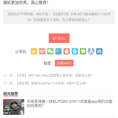
烟机更加优秀。真心推荐！
未经允许不得转载：
666评测
»
【深度评测】华帝VATTI抽油烟机i11135评
测：究竟能吸多少油烟，怎么样使用最省心？
赞 (
0
)
分享到：
更多
(
0
)
标签：
华帝VATTI
上一篇
【分享】GPD Win Max2游戏笔记本评测：性能怎么样？
下一篇
【求反馈】联想ThinkPad T14评测：8核R7怎么样？
相关推荐
华帝蒸烤箱一体机JYQ50-i23011的智能app预约功能
如何使用？