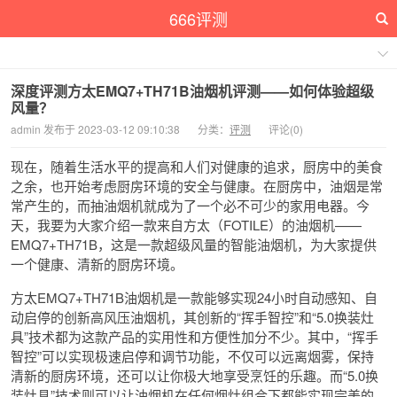
666评测
深度评测方太EMQ7+TH71B油烟机评测——如何体验超级
风量？
admin 发布于 2023-03-12 09:10:38
分类：
评测
评论(0)
现在，随着生活水平的提高和人们对健康的追求，厨房中的美食
之余，也开始考虑厨房环境的安全与健康。在厨房中，油烟是常
常产生的，而抽油烟机就成为了一个必不可少的家用电器。今
天，我要为大家介绍一款来自方太（FOTILE）的油烟机——
EMQ7+TH71B，这是一款超级风量的智能油烟机，为大家提供
一个健康、清新的厨房环境。
方太EMQ7+TH71B油烟机是一款能够实现24小时自动感知、自
动启停的创新高风压油烟机，其创新的“挥手智控”和“5.0换装灶
具”技术都为这款产品的实用性和方便性加分不少。其中，“挥手
智控”可以实现极速启停和调节功能，不仅可以远离烟雾，保持
清新的厨房环境，还可以让你极大地享受烹饪的乐趣。而“5.0换
装灶具”技术则可以让油烟机在任何烟灶组合下都能实现完美的