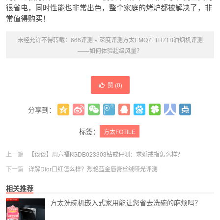
很省电，同时性能也非常出色，整个家庭的烤炉都被解决了，非
常值得购买！
未经允许不得转载：
666评测
»
深度评测方太EMQ7+TH71B油烟机评测
——如何体验超级风量？
赞 (
0
)
分享到：
更多
(
0
)
标签：
方太FOTILE
上一篇
【谈谈】周六福KGDB023303钻戒评测：求婚戒指怎么样？
下一篇
详解Dior口红怎么样？烈艳蓝金唇膏丝绒哑光评测
相关推荐
方太洗碗机嵌入式家用能让您省去洗碗的麻烦吗？