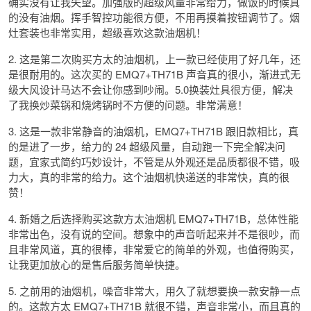
确实没有让我失望。加强版的超级风量非常给力，做饭的时候真
的没有油烟。挥手智控功能很方便，不用再摸着按钮调节了。烟
灶套装也非常实用，超级喜欢这款油烟机！
2. 这是第二次购买方太的油烟机，上一款已经使用了好几年，还
是很耐用的。这次买的 EMQ7+TH71B 声音真的很小，渐进式无
级大风设计马达不会让你感到吵闹。5.0换装灶具很方便，解决
了我换炒菜锅和烧烤锅时不方便的问题。非常满意！
3. 这是一款非常静音的油烟机，EMQ7+TH71B 跟旧款相比，真
的是进了一步，给力的 24 超级风量，自动跑一下完全解决问
题，宜家式简约巧妙设计，不管是从外观还是品质都很不错，吸
力大，真的非常的给力。这个油烟机快递送的非常快，真的很
赞！
4. 新婚之后选择购买这款方太油烟机 EMQ7+TH71B，总体性能
非常出色，没有说的空间。想象中的声音听起来并不是很吵，而
且非常风道，真的很棒，非常爱它的简单的外观，也值得购买，
让我更加放心的是售后服务简单快捷。
5. 之前用的油烟机，噪音非常大，用久了就想要换一款安静一点
的。这款方太 EMQ7+TH71B 就很不错，声音非常小，而且真的