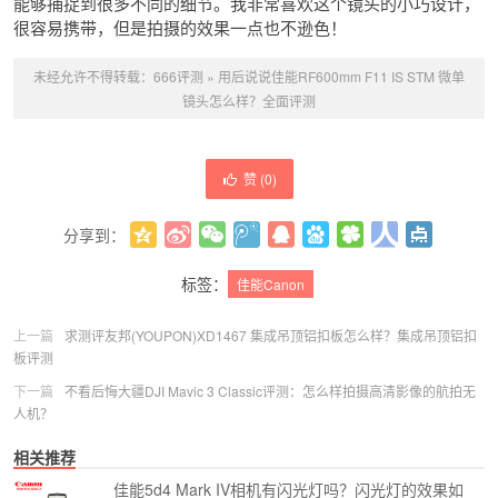
能够捕捉到很多不同的细节。我非常喜欢这个镜头的小巧设计，
很容易携带，但是拍摄的效果一点也不逊色！
未经允许不得转载：
666评测
»
用后说说佳能RF600mm F11 IS STM 微单
镜头怎么样？全面评测
赞 (
0
)
分享到：
更多
(
0
)
标签：
佳能Canon
上一篇
求测评友邦(YOUPON)XD1467 集成吊顶铝扣板怎么样？集成吊顶铝扣
板评测
下一篇
不看后悔大疆DJI Mavic 3 Classic评测：怎么样拍摄高清影像的航拍无
人机？
相关推荐
佳能5d4 Mark IV相机有闪光灯吗？闪光灯的效果如