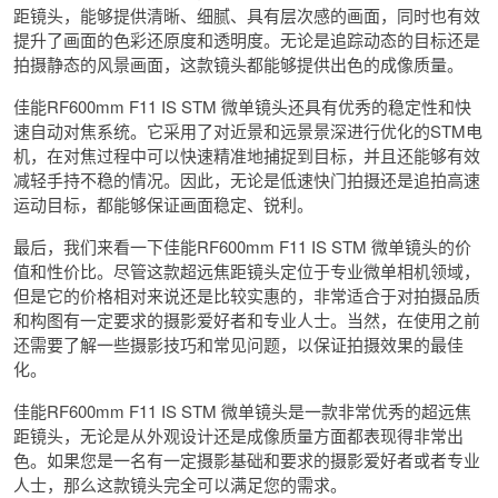
距镜头，能够提供清晰、细腻、具有层次感的画面，同时也有效
提升了画面的色彩还原度和透明度。无论是追踪动态的目标还是
拍摄静态的风景画面，这款镜头都能够提供出色的成像质量。
佳能RF600mm F11 IS STM 微单镜头还具有优秀的稳定性和快
速自动对焦系统。它采用了对近景和远景景深进行优化的STM电
机，在对焦过程中可以快速精准地捕捉到目标，并且还能够有效
减轻手持不稳的情况。因此，无论是低速快门拍摄还是追拍高速
运动目标，都能够保证画面稳定、锐利。
最后，我们来看一下佳能RF600mm F11 IS STM 微单镜头的价
值和性价比。尽管这款超远焦距镜头定位于专业微单相机领域，
但是它的价格相对来说还是比较实惠的，非常适合于对拍摄品质
和构图有一定要求的摄影爱好者和专业人士。当然，在使用之前
还需要了解一些摄影技巧和常见问题，以保证拍摄效果的最佳
化。
佳能RF600mm F11 IS STM 微单镜头是一款非常优秀的超远焦
距镜头，无论是从外观设计还是成像质量方面都表现得非常出
色。如果您是一名有一定摄影基础和要求的摄影爱好者或者专业
人士，那么这款镜头完全可以满足您的需求。