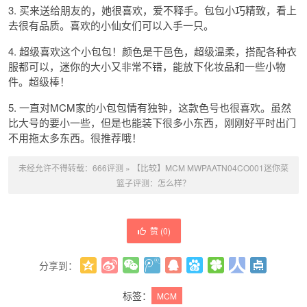
3. 买来送给朋友的，她很喜欢，爱不释手。包包小巧精致，看上
去很有品质。喜欢的小仙女们可以入手一只。
4. 超级喜欢这个小包包！颜色是干邑色，超级温柔，搭配各种衣
服都可以，迷你的大小又非常不错，能放下化妆品和一些小物
件。超级棒！
5. 一直对MCM家的小包包情有独钟，这款色号也很喜欢。虽然
比大号的要小一些，但是也能装下很多小东西，刚刚好平时出门
不用拖太多东西。很推荐哦！
未经允许不得转载：
666评测
»
【比较】MCM MWPAATN04CO001迷你菜
篮子评测：怎么样？
赞 (
0
)
分享到：
更多
(
0
)
标签：
MCM