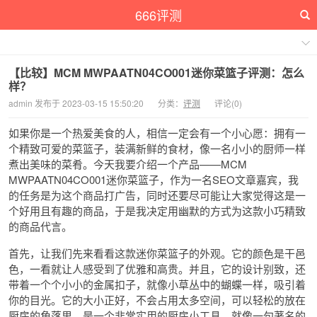
666评测
【比较】MCM MWPAATN04CO001迷你菜篮子评测：怎么
样？
admin 发布于 2023-03-15 15:50:20
分类：
评测
评论(0)
如果你是一个热爱美食的人，相信一定会有一个小心愿：拥有一
个精致可爱的菜篮子，装满新鲜的食材，像一名小小的厨师一样
煮出美味的菜肴。今天我要介绍一个产品——MCM
MWPAATN04CO001迷你菜篮子，作为一名SEO文章嘉宾，我
的任务是为这个商品打广告，同时还要尽可能让大家觉得这是一
个好用且有趣的商品，于是我决定用幽默的方式为这款小巧精致
的商品代言。
首先，让我们先来看看这款迷你菜篮子的外观。它的颜色是干邑
色，一看就让人感受到了优雅和高贵。并且，它的设计别致，还
带着一个个小小的金属扣子，就像小草丛中的蝴蝶一样，吸引着
你的目光。它的大小正好，不会占用太多空间，可以轻松的放在
厨房的角落里，是一个非常实用的厨房小工具。就像一句著名的