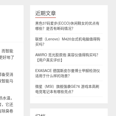
近期文章
黑色37码爱步(ECCO)休闲鞋女的优点有
哪些？是否有断码情况？
联想（Lenovo）M420台式机电脑值得购
买吗？
。而智能
AMIRO 觅光胶原炮 美容仪值得购买吗？
更好地了
【用户真实评价】
EXASACE 德国斯皮尔曼博士甲醛检测仪
都备受消
适用于什么样的场景？
款智能马
微星（MSI）旗舰强袭GE76 游戏本高刷
电竞笔记本有哪些亮点？
热水温，
者，它还
有除臭卷