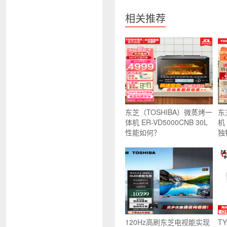
相关推荐
东芝（TOSHIBA）微蒸烤一
东
体机 ER-VD5000CNB 30L
机
性能如何？
独
120Hz高刷东芝电视能实现
T