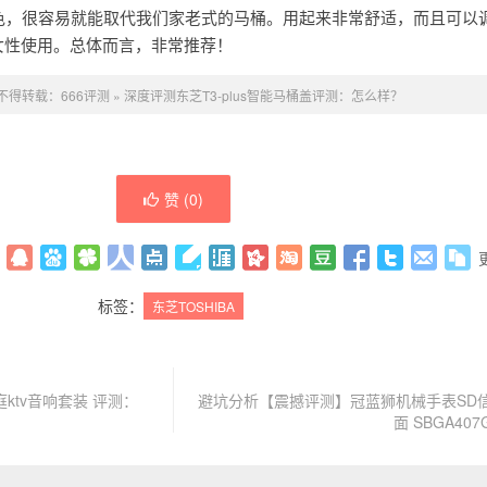
出色，很容易就能取代我们家老式的马桶。用起来非常舒适，而且可以
女性使用。总体而言，非常推荐！
不得转载：
666评测
»
深度评测东芝T3-plus智能马桶盖评测：怎么样？
赞 (
0
)
标签：
东芝TOSHIBA
庭ktv音响套装 评测：
避坑分析【震撼评测】冠蓝狮机械手表SD
面 SBGA40