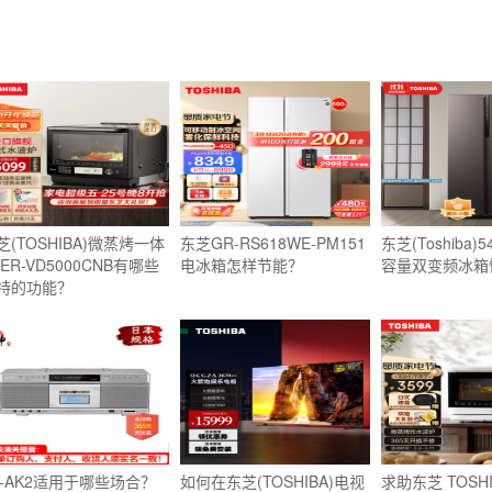
芝(TOSHIBA)微蒸烤一体
东芝GR-RS618WE-PM151
东芝(Toshiba
 ER-VD5000CNB有哪些
电冰箱怎样节能？
容量双变频冰箱
特的功能？
Y-AK2适用于哪些场合？
如何在东芝(TOSHIBA)电视
求助东芝 TOSHI