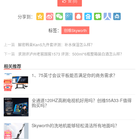
赞 (
0
)
分享到：
更多
(
0
)
标签：
创维Skyworth
上一篇
解密韩束KanS九件套评测：补水保湿怎么样？
下一篇
求测评泸州老窖国窖1573 评测：500ml*6瓶整箱装白酒怎么样？
相关推荐
1、75英寸会议平板能否满足你的商务需求？
全通道120HZ高刷电视机好用吗？创维55A33-F值得
购买吗？
Skyworth的洗地机能够轻松清洁所有地面吗？