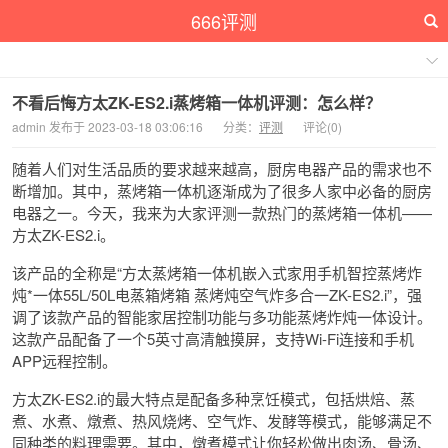
666评测
不看后悔方太ZK-ES2.i蒸烤箱一体机评测：怎么样？
admin 发布于 2023-03-18 03:06:16
分类：
评测
评论(0)
随着人们对生活品质的要求越来越高，厨房电器产品的需求也不
断增加。其中，蒸烤箱一体机逐渐成为了很多人家中必备的厨房
电器之一。今天，我来为大家评测一款热门的蒸烤箱一体机——
方太ZK-ES2.i。
该产品的全称是“方太蒸烤箱一体机嵌入式家用手机智控蒸烤炸
炖*一体55L/50L电蒸箱烤箱 蒸烤炖空气炸多合一ZK-ES2.i”，强
调了该款产品的智能家居控制功能与多功能蒸烤炸炖一体设计。
这款产品配备了一个5英寸高清触摸屏，支持Wi-Fi连接和手机
APP远程控制。
方太ZK-ES2.i的最大特点是配备多种烹饪模式，包括烘焙、蒸
煮、水煮、燉煮、热风烧烤、空气炸、发酵等模式，能够满足不
同种类的料理需要。其中，燉煮模式让你轻松做出肉汤、骨汤、