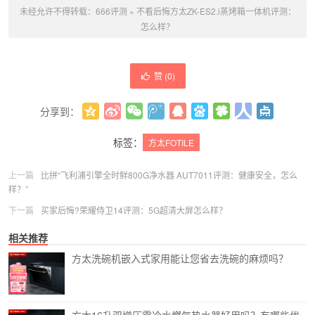
未经允许不得转载：
666评测
»
不看后悔方太ZK-ES2.i蒸烤箱一体机评测：
怎么样？
赞 (
0
)
分享到：
更多
(
0
)
标签：
方太FOTILE
上一篇
比拼“飞利浦引擎全时鲜800G净水器 AUT7011评测：健康安全，怎么
样？”
下一篇
买家后悔?荣耀侍卫14评测：5G超清大屏怎么样？
相关推荐
方太洗碗机嵌入式家用能让您省去洗碗的麻烦吗？