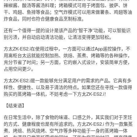
辣椒酱、酸汤等酱汤料理；烤箱模式可用于烤面包、披萨、饼
干、鸡翅、鱼排等食品；空气炸模式可以用来做薯条、鸡翅等油
炸食品，同时也符合健康食品烹制标准。
还有一个值得一提的设计是该产品的“智干净”功能，可以智能识
别污渍，并自动启动清洁功能，让清洁变得更加轻松。
方太ZK-ES2.i在使用过程中，一方面可以通过App遥控操作，不
用离柜台太远就能控制加热、烘焙、蒸煮、烤箱等的各种操作，
充分节省了时间；另一方面，它的嵌入式设计，安装简单方便，
占用空间更少。
方太ZK-ES2.i是一款能够充分满足用户的需求的产品。它具有多
样性、便捷性、以及易于清洁的特点。如果您还在寻找一款值得
购买的蒸烤箱一体机，不妨考虑一下方太ZK-ES2.i！
【结束语】
在日常生活中，除了食物的味道、口感之外，其实我们对于烹饪
的方式、健康程度也是有所追求的。方太ZK-ES2.i 作为一款集蒸
煮、烤焙、热风烧烤、空气炸等多种功能于一身的蒸烤箱一体