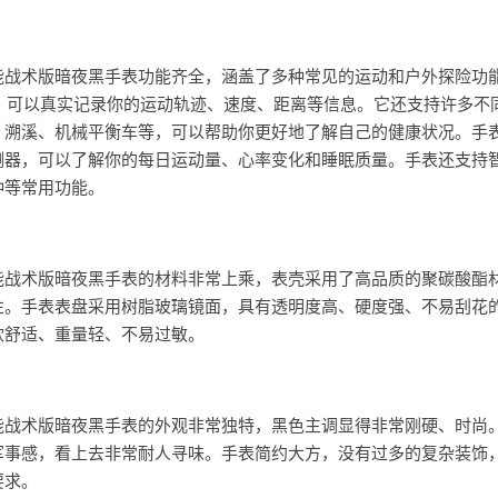
sover太阳能战术版暗夜黑手表功能齐全，涵盖了多种常见的运动和户外探险功
块，可以真实记录你的运动轨迹、速度、距离等信息。它还支持许多不
、溯溪、机械平衡车等，可以帮助你更好地了解自己的健康状况。手
测器，可以了解你的每日运动量、心率变化和睡眠质量。手表还支持
钟等常用功能。
sover太阳能战术版暗夜黑手表的材料非常上乘，表壳采用了高品质的聚碳酸
性。手表表盘采用树脂玻璃镜面，具有透明度高、硬度强、不易刮花
软舒适、重量轻、不易过敏。
sover太阳能战术版暗夜黑手表的外观非常独特，黑色主调显得非常刚硬、时
军事感，看上去非常耐人寻味。手表简约大方，没有过多的复杂装饰
要求。