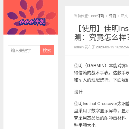
当前位置：
666评测
评测
正文
>
>
【使用】佳明Inst
测：究竟怎么样
666评测
admin 发布于 2023-03-19 16:35:56
佳明（GARMIN）本能跨界In
得信赖的战术手表。这款手
和军人的理想选择。下面我
设计
佳明Instinct Cros
盘采用了数字显示屏幕，显
壳采用高品质的耐冲击材料
种手腕大小。