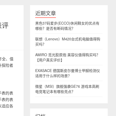
近期文章
表评
黑色37码爱步(ECCO)休闲鞋女的优点有
哪些？是否有断码情况？
联想（Lenovo）M420台式机电脑值得购
买吗？
AMIRO 觅光胶原炮 美容仪值得购买吗？
能齐全、值
【用户真实评价】
外探险者
EXASACE 德国斯皮尔曼博士甲醛检测仪
适用于什么样的场景？
微星（MSI）旗舰强袭GE76 游戏本高刷
电竞笔记本有哪些亮点？
。手表的表
手表的表
以适应各