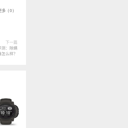
更多
(
0
)
下一篇
器评测：除螨
器怎么样？