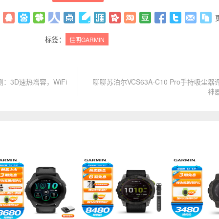
标签：
佳明GARMIN
：3D速热增容，WiFi
聊聊苏泊尔VCS63A-C10 Pro手持吸尘
神