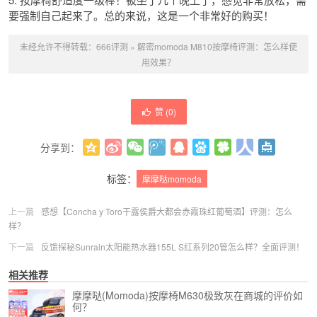
要强制自己起来了。总的来说，这是一个非常好的购买！
未经允许不得转载：
666评测
»
解密momoda M810按摩椅评测：怎么样使
用效果？
赞 (
0
)
分享到：
更多
(
0
)
标签：
摩摩哒momoda
上一篇
感想【Concha y Toro干露侯爵大都会赤霞珠红葡萄酒】评测：怎么
样？
下一篇
反馈探秘Sunrain太阳能热水器155L S红系列20管怎么样？全面评测！
相关推荐
摩摩哒(Momoda)按摩椅M630极致灰在商城的评价如
何？