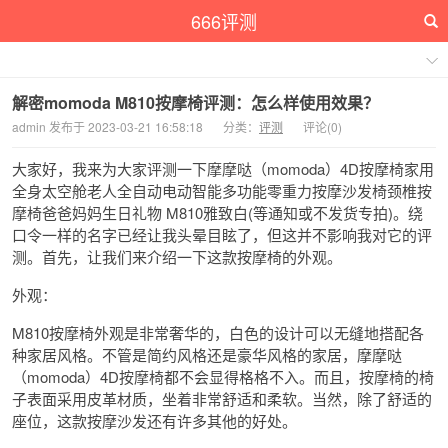
666评测
解密momoda M810按摩椅评测：怎么样使用效果？
admin 发布于 2023-03-21 16:58:18
分类：
评测
评论(0)
大家好，我来为大家评测一下摩摩哒（momoda）4D按摩椅家用
全身太空舱老人全自动电动智能多功能零重力按摩沙发椅颈椎按
摩椅爸爸妈妈生日礼物 M810雅致白(等通知或不发货专拍)。绕
口令一样的名字已经让我头晕目眩了，但这并不影响我对它的评
测。首先，让我们来介绍一下这款按摩椅的外观。
外观：
M810按摩椅外观是非常奢华的，白色的设计可以无缝地搭配各
种家居风格。不管是简约风格还是豪华风格的家居，摩摩哒
（momoda）4D按摩椅都不会显得格格不入。而且，按摩椅的椅
子表面采用皮革材质，坐着非常舒适和柔软。当然，除了舒适的
座位，这款按摩沙发还有许多其他的好处。