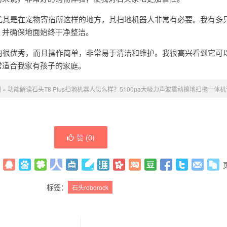
，尤其是在宠物寄宿所这样的地方，其扫地机器人非常有必要。我有多
，并确保地面始终干净整洁。
真的很优秀，而且操作简单，非常易于清洁和维护。我很高兴看到它可
常适合我家有孩子的家庭。
测
»
功能解读石头T8 Plus扫地机器人怎么样？5100pa大吸力声波震动擦地扫拖一体
赞 (
0
)
标签：
石头roborock