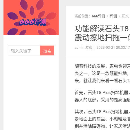
当前位置：
666评测
评测
正文
>
>
功能解读石头T8 
震动擦地扫拖一
666评测
admin 发布于 2023-03-21 20:33:17
随着科技的发展，家电也迎来了
表之一。这是一款既能扫地
来，就让我们来看一看石头T8
首先，石头T8 Plus扫
器人的底部，采用的是高强
其次，石头T8 Plus扫地
走地面上的灰尘、小颗粒及
别并清除障碍物，让家居清