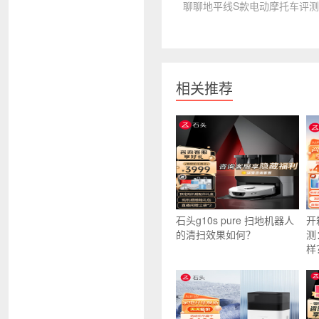
聊聊地平线S款电动摩托车评
相关推荐
石头g10s pure 扫地机器人
开
的清扫效果如何？
测
样