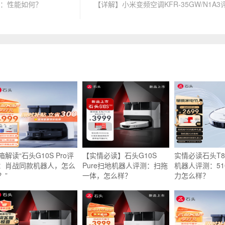
测：性能如何？
【详解】小米变频空调KFR-35GW/N1A
箱解读“石头G10S Pro评
【实情必读】石头G10S
实情必读石头T8 
：肖战同款机器人，怎么
Pure扫地机器人评测：扫拖
机器人评测：51
？”
一体，怎么样？
力怎么样？