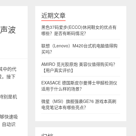
近期文章
力声波
黑色37码爱步(ECCO)休闲鞋女的优点有
哪些？是否有断码情况？
联想（Lenovo）M420台式机电脑值得购
买吗？
AMIRO 觅光胶原炮 美容仪值得购买吗？
是其中的代
【用户真实评价】
爱。接下
EXASACE 德国斯皮尔曼博士甲醛检测仪
适用于什么样的场景？
。特别是机
微星（MSI）旗舰强袭GE76 游戏本高刷
电竞笔记本有哪些亮点？
能够快速吸
，自动识