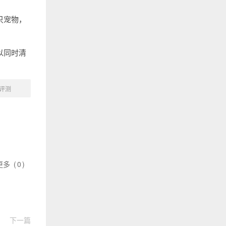
只宠物，
以同时清
机评测
更多
(
0
)
下一篇