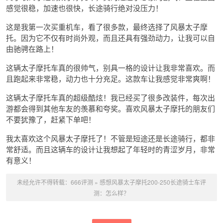
感觉很稳，加速也很快，长途骑行绝对没压力！
这是我第一次买重机车，看了很多款，最终选择了风暴太子摩
托。因为它不仅有时尚外观，而且还具有强劲动力，让我可以自
由驰骋在路上！
这辆太子摩托车真的很帅气，别具一格的设计让我非常喜欢。而
且跑起来非常稳，动力也十分充足。这款车让我感觉非常爽啊！
这辆太子摩托车真的超级酷炫！我已经买了很多改装件，每次出
游都会得到其他车友的羡慕和夸奖。喜欢风暴太子摩托的朋友们
不要犹豫了，赶紧下单吧！
我太喜欢这个风暴太子摩托了！不管是短途还是长途骑行，都非
常舒适。而且这辆车的设计让我想起了年轻时的青涩岁月，非常
有意义！
未经允许不得转载：
666评测
»
感想风暴太子摩托200-250长途骑士车评
测：怎么样？