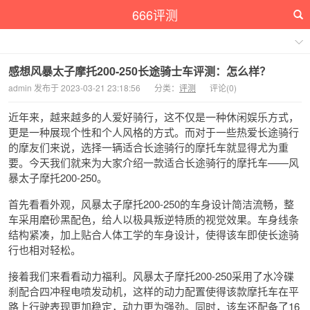
666评测
感想风暴太子摩托200-250长途骑士车评测：怎么样？
admin 发布于 2023-03-21 23:18:56
分类：
评测
评论(0)
近年来，越来越多的人爱好骑行，这不仅是一种休闲娱乐方式，
更是一种展现个性和个人风格的方式。而对于一些热爱长途骑行
的摩友们来说，选择一辆适合长途骑行的摩托车就显得尤为重
要。今天我们就来为大家介绍一款适合长途骑行的摩托车——风
暴太子摩托200-250。
首先看看外观，风暴太子摩托200-250的车身设计简洁流畅，整
车采用磨砂黑配色，给人以极具叛逆特质的视觉效果。车身线条
结构紧凑，加上贴合人体工学的车身设计，使得该车即使长途骑
行也相对轻松。
接着我们来看看动力福利。风暴太子摩托200-250采用了水冷碟
刹配合四冲程电喷发动机，这样的动力配置使得该款摩托车在平
路上行驶表现更加稳定，动力更为强劲。同时，该车还配备了16