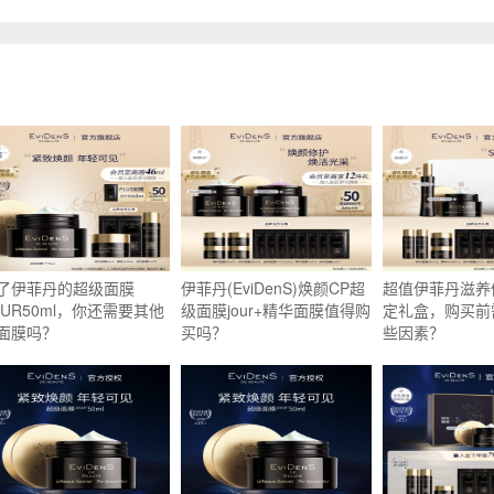
了伊菲丹的超级面膜
伊菲丹(EviDenS)焕颜CP超
超值伊菲丹滋养
OUR50ml，你还需要其他
级面膜jour+精华面膜值得购
定礼盒，购买前
面膜吗？
买吗？
些因素？