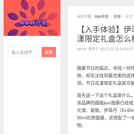
当前位置：
666评测
评测
正文
>
>
【入手体验】伊菲
漾限定礼盒怎么
666评测
admin 发布于 2023-03-23 04:02:47
随着节日的临近，寻找一份
物，却无法找到最完美的选择。
测，节日花漾限定礼盒就可
首先说一下这个礼盒是什么。
该品牌的超级jour面膜已
光滑、紧致。伊菲丹（EviD
50ml优质面膜，还搭配了
物。