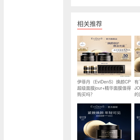
相关推荐
伊菲丹（EviDenS）焕颜CP
有
超级面膜jour+精华面膜值得
J
购买吗？
的