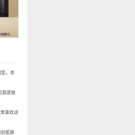
明显。非
脸部皮肤
非常喜欢这
用后肌肤