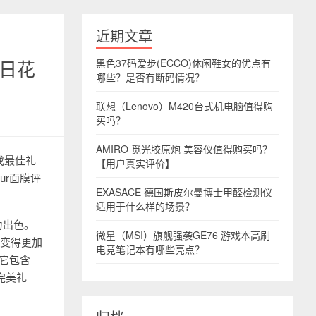
近期文章
节日花
黑色37码爱步(ECCO)休闲鞋女的优点有
哪些？是否有断码情况？
联想（Lenovo）M420台式机电脑值得购
买吗？
AMIRO 觅光胶原炮 美容仪值得购买吗？
找最佳礼
【用户真实评价】
ur面膜评
EXASACE 德国斯皮尔曼博士甲醛检测仪
适用于什么样的场景？
为出色。
微星（MSI）旗舰强袭GE76 游戏本高刷
肤变得更加
电竞笔记本有哪些亮点？
，它包含
完美礼