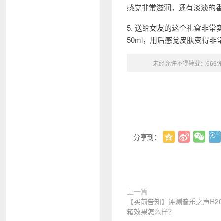
感觉非常滋润，还有淡淡的
5. 送给女友的这个礼盒非
50ml，用后感觉皮肤变得
未经允许不得转载：
666
分享到：
上一篇
【买前告知】评测普乐之声R20
箱效果怎么样？