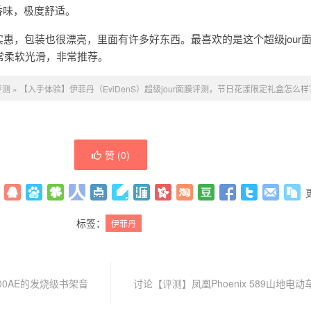
香味，极度舒适。
常实惠，包装也很漂亮，里面有许多好东西。最喜欢的是这个超级jour
非常柔软光滑，非常推荐。
评测
»
【入手体验】伊菲丹（EviDenS）超级jour面膜评测，节日花漾限定礼盒怎么样
赞 (
0
)
标签：
伊菲丹
0AE的发烧级书架音
讨论【评测】凤凰Phoenix 589山地电