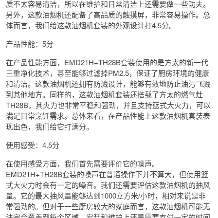
质不太容易清洁，所以在维护和日常清洁上还需要做一些功夫。
另外，这款油烟机还配备了高品质的触摸屏，非常容易操作。总
体而言，我们给这款油烟机套装的外观设计打4.5分。
产品性能：5分
在产品性能方面，EMD21H+TH28B套装使用的是方太的新一代
三重净化技术，甚至能够过滤掉PM2.5，保证了厨房环境的健康
和清洁。这款油烟机还拥有防溅设计，能够有效地防止油污飞溅
到其他地方。同样的，这款油烟机套装还搭载了方太的燃气灶
TH28B，其火力也非常平稳和强劲，并且支持篮式大火力，可以
满足日常烹饪需求。总体来看，在产品性能上这款油烟机套装表
现出色，我们给它打满分。
使用感受：4.5分
在使用感受方面，我们首先需要评价它的噪声。
EMD21H+TH28B套装的噪声在普通操作下并不算大，但使用篮
式大火力时会有一定的噪音。我们还需要评估这款油烟机的抽风
量。它的最大抽风量能够达到1000立方米/小时，相对来说是非
常强劲的。但对于一些厨房较大的家庭而言，这款油烟机可能无
法完全覆盖到每个区域。安装和维护上还是需要支付一定的时间