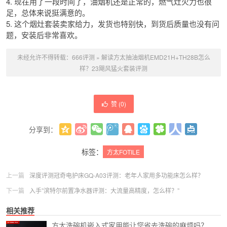
4. 现在用了一段时间了，油烟机还是正常的，燃气灶火力也很
足，总体来说挺满意的。
5. 这个烟灶套装卖家给力，发货也特别快，到货后质量也没有问
题，安装后非常喜欢。
未经允许不得转载：
666评测
»
解读方太抽油烟机EMD21H+TH28B怎么
样？23飓风猛火套装评测
赞 (
0
)
分享到：
更多
(
0
)
标签：
方太FOTILE
上一篇
深度评测冠奇电护床GQ-A03评测：老年人家用多功能床怎么样？
下一篇
入手”滨特尔前置净水器评测：大流量高精度，怎么样？”
相关推荐
方太洗碗机嵌入式家用能让您省去洗碗的麻烦吗？