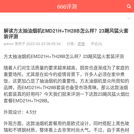
666评测
解读方太抽油烟机EMD21H+TH28B怎么样？23飓风猛火套
装评测
admin 发布于 2023-03-23 06:05:34
分类：
评测
评论(0)
方太抽油烟机EMD21H+TH28B怎么样？23飓风猛火套装评测
随着人们对生活质量的要求越来越高，厨房也逐渐成为了家庭的
重要场所。尤其是在如今的疫情背景下，许多人必须在家中煮
饭，这更加凸显了抽油烟机的重要性。方太油烟机是众所周知的
品牌，而EMD21H+TH28B套装也备受市场青睐。那么这款油烟
机套装真的好用吗？今天我们就来评测一下这款23飓风猛火烟灶
套餐EMD21H+TH28B。
外观设计：4.5分
外观方面，这款油烟机套餐用的是欧式设计，同时搭配上黑色玻
璃和不锈钢材质，整体看上去非常时尚大气。不过，由于黑色材