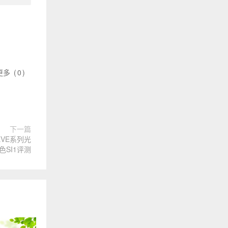
更多
(
0
)
下一篇
EVE系列光
色SI1评测