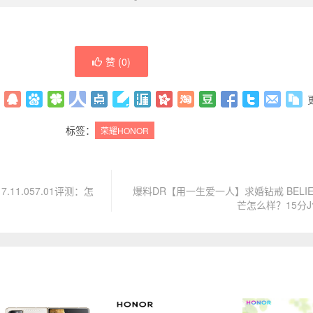
赞 (
0
)
标签：
荣耀HONOR
.11.057.01评测：怎
爆料DR【用一生爱一人】求婚钻戒 BELI
芒怎么样？15分J