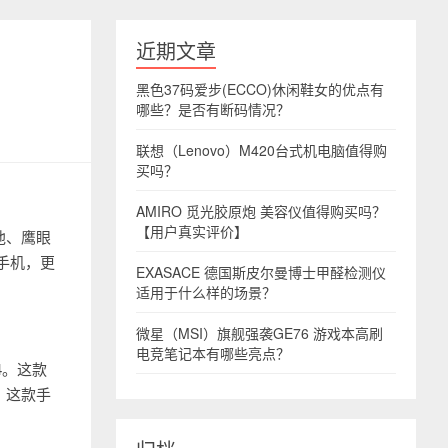
近期文章
黑色37码爱步(ECCO)休闲鞋女的优点有
哪些？是否有断码情况？
联想（Lenovo）M420台式机电脑值得购
买吗？
AMIRO 觅光胶原炮 美容仪值得购买吗？
【用户真实评价】
池、鹰眼
手机，更
EXASACE 德国斯皮尔曼博士甲醛检测仪
适用于什么样的场景？
微星（MSI）旗舰强袭GE76 游戏本高刷
电竞笔记本有哪些亮点？
4。这款
，这款手