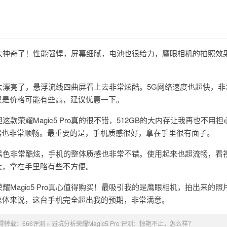
Pro真是太神奇了！性能强悍，屏幕细腻，电池也很给力，鹰眼相机的拍照效
Pro真是太漂亮了，悬浮流线四曲屏看上去非常炫酷。5G网络速度也超快，
只是价格可能有些高，建议优惠一下。
这款荣耀Magic5 Pro真的很不错，512GB的大内存让我再也不用
理器也非常顺畅。最重要的是，手机质感很好，拿在手里很有面子。
Pro的亮黑色非常酷炫，手机的整体质感也非常不错。使用起来也超流畅，看
大，拿在手里略有些不方便。
荣耀Magic5 Pro真心值得购买！最吸引我的是鹰眼相机，拍出来的照
总体来说，这台手机完全超出我的预期，非常满意。
得转载：
666评测
»
避坑分析荣耀Magic5 Pro 评测：惊艳不止，怎么样？