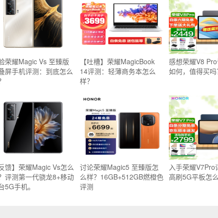
验荣耀Magic Vs 至臻版
【吐槽】荣耀MagicBook
感想荣耀V8 Pr
叠屏手机评测：到底怎么
14评测：轻薄商务本怎么
如何，值得买吗
？
样？
反馈】荣耀Magic Vs怎么
讨论荣耀Magic5 至臻版怎
入手荣耀V7Pr
？评测第一代骁龙8+移动
么样？16GB+512GB燃橙色
高刷5G平板怎
台5G手机。
评测