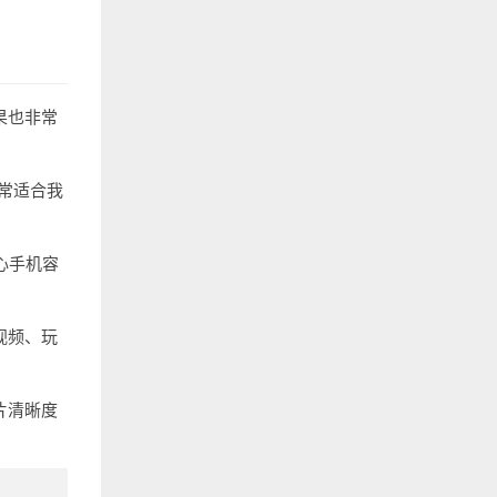
果也非常
非常适合我
担心手机容
视频、玩
片清晰度