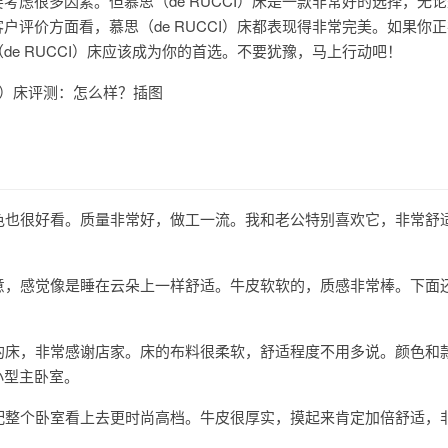
考虑很多因素。但慕思（de RUCCI）床是一款非常好的选择，无
户评价方面看，慕思（de RUCCI）床都表现得非常完美。如果你
de RUCCI）床应该成为你的首选。不要犹豫，马上行动吧！
颜色也很好看。质量非常好，做工一流。我和老公特别喜欢它，非常舒
满意，感觉像是睡在云朵上一样舒适。牛皮软软的，质感非常棒。下面
求的床，非常感谢店家。床的布料很柔软，舒适程度不用多说。颜色和
小型主卧室。
搭配整个卧室看上去更时尚高档。牛皮很厚实，摸起来肯定加倍舒适，