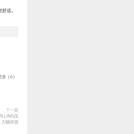
常舒适，
更多
(
0
)
下一篇
LLING压
力锅评测