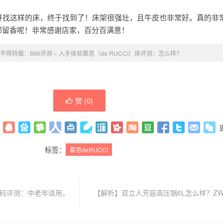
在寻找这样的床，终于找到了！床架很强壮，且牛皮也非常好。真的非
都留香呢！非常感谢店家，百分百满意！
不得转载：
666评测
»
入手体验慕思（de RUCCI）床评测：怎么样？
赞 (
0
)
标签：
慕思deRUCCI
L码评测：中老年适用，
【解析】双立人芳庭高压锅6L怎么样？ZWI