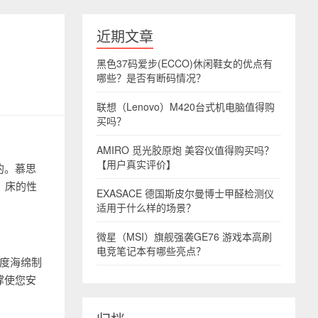
近期文章
黑色37码爱步(ECCO)休闲鞋女的优点有
哪些？是否有断码情况？
联想（Lenovo）M420台式机电脑值得购
买吗？
AMIRO 觅光胶原炮 美容仪值得购买吗？
【用户真实评价】
的。慕思
）床的性
EXASACE 德国斯皮尔曼博士甲醛检测仪
适用于什么样的场景？
微星（MSI）旗舰强袭GE76 游戏本高刷
电竞笔记本有哪些亮点？
密度海绵制
撑使您安