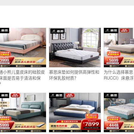
通小熊儿童皮床的硅胶皮
慕思床垫如何提供高弹性和
为什么选择慕思
床面是否易于清洁和保
环保乳胶材质？
RUCCI）床悬
？