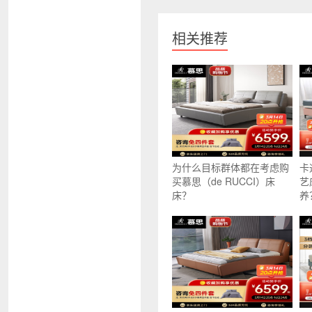
相关推荐
为什么目标群体都在考虑购
卡
买慕思（de RUCCI）床
艺
床？
养