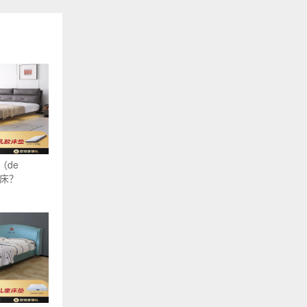
（de
浮床？