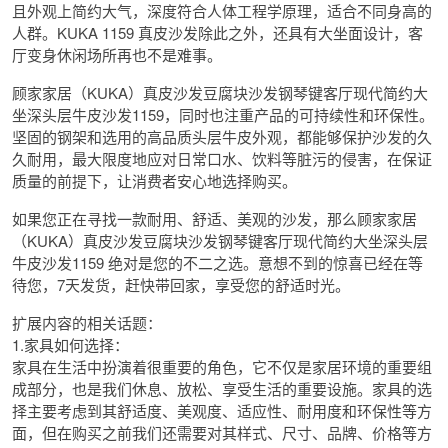
且外观上简约大气，深度符合人体工程学原理，适合不同身高的
人群。KUKA 1159 真皮沙发除此之外，还具有大坐面设计，客
厅变身休闲场所再也不是难事。
顾家家居（KUKA）真皮沙发豆腐块沙发钢琴键客厅现代简约大
坐深头层牛皮沙发1159，同时也注重产品的可持续性和环保性。
坚固的钢架和选用的高品质头层牛皮外观，都能够保护沙发的久
久耐用，最大限度地应对日常口水、饮料等脏污的侵害，在保证
质量的前提下，让消费者安心地选择购买。
如果您正在寻找一款耐用、舒适、美观的沙发，那么顾家家居
（KUKA）真皮沙发豆腐块沙发钢琴键客厅现代简约大坐深头层
牛皮沙发1159 绝对是您的不二之选。意想不到的惊喜已经在等
待您，7天发货，赶快带回家，享受您的舒适时光。
扩展内容的相关话题：
1.家具如何选择：
家具在生活中扮演着很重要的角色，它不仅是家居环境的重要组
成部分，也是我们休息、放松、享受生活的重要设施。家具的选
择主要考虑到其舒适度、美观度、适应性、耐用度和环保性等方
面，但在购买之前我们还需要对其样式、尺寸、品牌、价格等方