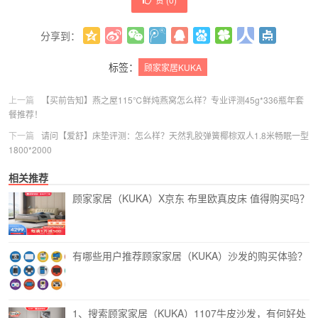
分享到：
更多
(
0
)
标签：
顾家家居KUKA
上一篇
【买前告知】燕之屋115℃鲜炖燕窝怎么样？专业评测45g*336瓶年套
餐推荐！
下一篇
请问【爱舒】床垫评测：怎么样？天然乳胶弹簧椰棕双人1.8米畅眠一型
1800*2000
相关推荐
顾家家居（KUKA）X京东 布里欧真皮床 值得购买吗？
有哪些用户推荐顾家家居（KUKA）沙发的购买体验？
1、搜索顾家家居（KUKA）1107牛皮沙发，有何好处