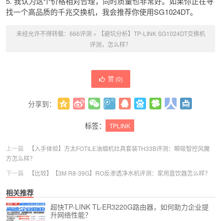
5. 我认为这个价格相对合理，同时质量也非常好。如果你正在寻
找一个高品质的千兆交换机，我会推荐你使用SG1024DT。
未经允许不得转载：
666评测
»
【避坑分析】TP-LINK SG1024DT交换机
评测，怎么样？
赞 (
0
)
分享到：
更多
(
0
)
标签：
TPLINK
上一篇
【入手体验】方太FOTILE油烟机灶具套装TH33B评测：瞬吸智控风魔
方怎么样？
下一篇
【比较】【3M R8-39G】RO反渗透净水机评测：家用直饮器怎么样？
相关推荐
超快TP-LINK TL-ER3220G路由器，如何助力企业提
升网络性能？