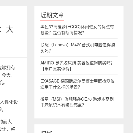
近期文章
测：大
黑色37码爱步(ECCO)休闲鞋女的优点有
哪些？是否有断码情况？
联想（Lenovo）M420台式机电脑值得购
买吗？
AMIRO 觅光胶原炮 美容仪值得购买吗？
能够拥有
【用户真实评价】
。今天，
EXASACE 德国斯皮尔曼博士甲醛检测仪
机。
适用于什么样的场景？
微星（MSI）旗舰强袭GE76 游戏本高刷
列人性化设
电竞笔记本有哪些亮点？
验。
简约而大
设计，整