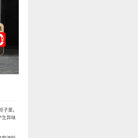
柜子里。
产生异味
这款波轮