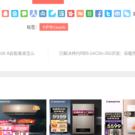
标签：
卡萨帝Casarte
28 A岩板餐桌怎么
已解决林内RBS-24C30+SG评测：采