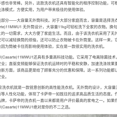
手感也非常棒。另外，这款洗衣机还具有智能化的程序控制功能，可
洗涤模式，方便实用，为用户带来极佳的使用体验。
能部分——大容量无外筒科技。对于大部分家庭而言，容量是选择洗
rte)11MWU1 无外筒设计，大容量11kg可轻松洗下全家的衣物。换
上的一切需求，大大方便了家庭生活。而且，由于该洗衣机采用了无
仅可以减轻换筒的烦恼，还可以防止衣物被卡在外筒里。这样一来，
会因为筒被卡住而影响使用体验，实在是一款很实用的洗衣机。
Casarte)11MWU1还具有多重高科技功能。它采用了电离除菌技
安全；直驱变频能够保证洗衣机运转时的平稳和安静，加速洗涤效果
换新方面，该商品更是给了顾客充分的优惠和保障。这一系列功能都
安全。
MWU1波轮洗衣机就是一款锐意创新的高性能洗衣机。无外筒的设计，大容
新等人性化功能，体现了卡萨帝一如既往的追求高品质生活的态度。
品牌，卡萨帝的洗衣机一直以来都是用户评价最高的家电之一。如果
asarte)11MWU1绝对是你的不二之选。