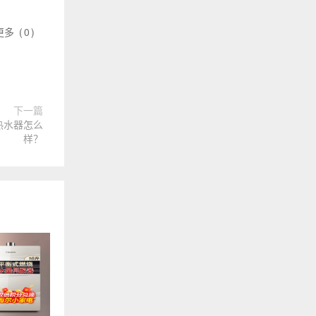
更多
(
0
)
下一篇
暖热水器怎么
样？