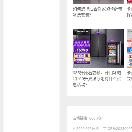
如何选择适合你家的卡萨帝
卡
冰洗套装？
挥
635升原石变频四开门冰箱
卡
和190升双温冰吧有什么优
衣
惠活动？
友情链接
666评测
© 2026
666评测
京ICP备2023006