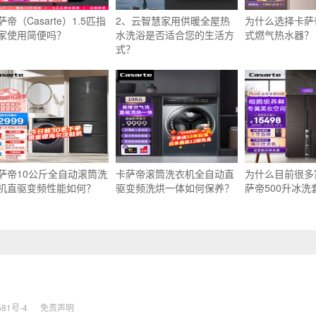
萨帝（Casarte）1.5匹指
2、云智慧家用供暖全屋热
为什么选择卡萨
家使用简便吗？
水洗浴是否适合您的生活方
式燃气热水器？
式？
萨帝10公斤全自动滚筒洗
卡萨帝滚筒洗衣机全自动直
为什么目前很多
机直驱变频性能如何？
驱变频洗烘一体如何保养？
萨帝500升冰洗
581号-4
免责声明