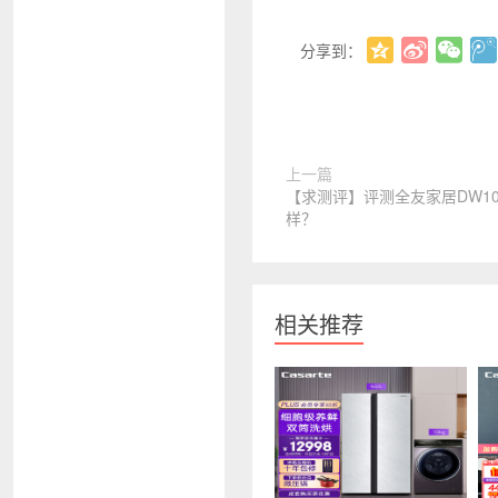
分享到：
上一篇
【求测评】评测全友家居DW10
样？
相关推荐