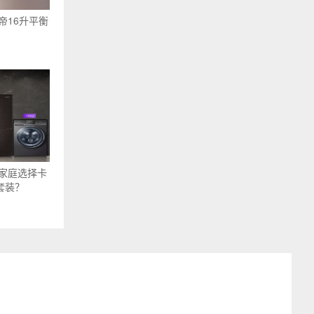
帝16升平衡
家庭选择卡
套装？