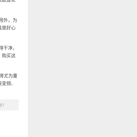
用外，为
真是好心
得干净，
。购买这
显得尤为重
驱变频、
样？