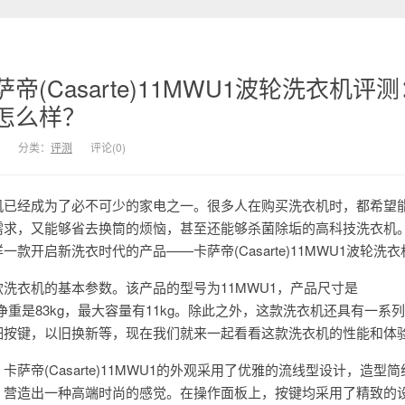
(Casarte)11MWU1波轮洗衣机评
怎么样？
分类：
评测
评论(0)
机已经成为了必不可少的家电之一。很多人在购买洗衣机时，都希望
需求，又能够省去换筒的烦恼，甚至还能够杀菌除垢的高科技洗衣机
款开启新洗衣时代的产品——卡萨帝(Casarte)11MWU1波轮洗衣
洗衣机的基本参数。该产品的型号为11MWU1，产品尺寸是
5mm，净重是83kg，最大容量有11kg。除此之外，这款洗衣机还具有一系
细按键，以旧换新等，现在我们就来一起看看这款洗衣机的性能和体
萨帝(Casarte)11MWU1的外观采用了优雅的流线型设计，造型
，营造出一种高端时尚的感觉。在操作面板上，按键均采用了精致的