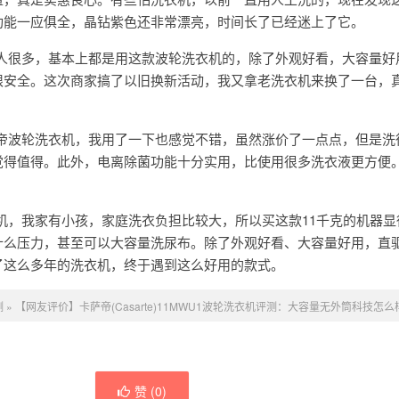
功能一应俱全，晶钻紫色还非常漂亮，时间长了已经迷上了它。
年轻人很多，基本上都是用这款波轮洗衣机的，除了外观好看，大容量好
限安全。这次商家搞了以旧换新活动，我又拿老洗衣机来换了一台，
卡萨帝波轮洗衣机，我用了一下也感觉不错，虽然涨价了一点点，但是洗
觉得值得。此外，电离除菌功能十分实用，比使用很多洗衣液更方便
。
洗衣机，我家有小孩，家庭洗衣负担比较大，所以买这款11千克的机器
什么压力，甚至可以大容量洗尿布。除了外观好看、大容量好用，直
了这么多年的洗衣机，终于遇到这么好用的款式。
测
»
【网友评价】卡萨帝(Casarte)11MWU1波轮洗衣机评测：大容量无外筒科技怎么
赞 (
0
)