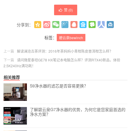
赞 (
0
)
分享到：
更多
(
0
)
标签：
碧云泉bewinch
上一篇
解读澜沧古茶评测：2016年茶妈妈小青柑陈皮普洱柑怎么样？
下一篇
请问微星泰坦GE78 HX笔记本电脑怎么样？评测RTX40新品，体验
2.5K240Hz满功耗！
相关推荐
S9净水器的滤芯是否容易更换？
了解碧云泉G7净水器的优势，为何它是您家庭首选的
净水方案？