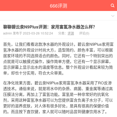
666评测
聊聊碧云泉N9Plus评测：家用富氢净水器怎么样？
admin 发布于 2023-03-26 10:52:24
分类：
评测
评论(0)
首先，让我们看看这款净水器的外观设计。碧云泉N9Plus家用富
氢净水器的外观设计时尚大方，造型简约、颜色丰富，可以根据
居家环境的不同选择适合的颜色。同时，它还有一个特别突出的
点就是可以触摸式操作，操作简单方便。它还有一个显示屏幕，
显示屏幕上显示出水的温度等信息。整个外观设计看起来较为简
单，却也十分实用，符合大众审美。
在净化效果方面，碧云泉N9Plus家用富氢净水器采用了RO反渗
透技术。通俗来说，就是将水中的杂质、病菌、重金属等通过高
压膜法分离，再加上了富氢功能。富氢是一种非常好的抗氧化
剂，采用这种富氢净水器可以为您提供富含负离子水分子，可以
更好的滋养皮肤，对人体有很多好处，是具有很高的保健价值
的。而且按下直饮键，家人就可以随时品尝到健康饮用水了。