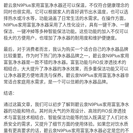
碧云泉N9Plus家用富氢净水器还可以保温，不仅符合健康理念的
同时也很实用。它可以根据家人的喜好调节出水温度，也可以选
择热水或冷水等，功能涵盖了日常生活的水需求。在操作方面，
N9Plus家用富氢净水器采用了人性化设计，具有一键干净、一键
保洁、一键冲掉等多种智能保洁功能。这些功能的加入不仅可以
极大的方便用户，也增加了净水器的耐用度和维护便捷度。
最后，对于消费者而言，我认为购买一个适合自己的净水器品牌
比较重要。作为时下热门的净水器品牌之一，碧云泉N9Plus家用
富氢净水器是一款不错的净水器。富氢功能与RO反渗透技术的
相结合，大大提升了净水器的净水效果，而多重保洁功能又可以
让净水器更方便地清洗与保养。碧云泉N9Plus家用富氢净水器非
常适合家庭用水需求，是一个可以信赖的净水器品牌。
结语：
通过这篇文章，我们可以初步了解到碧云泉N9Plus家用富氢净水
器的功能和特点。其时尚大气的外观设计、高效的RO反渗透技
术与富氢技术相结合、智能保洁功能等的加入既满足了人们对水
质安全的需求，又提升了细节方面的使用体验。如果您对饮水质
量有更高要求的话，碧云泉N9Plus家用富氢净水器必定是您的不