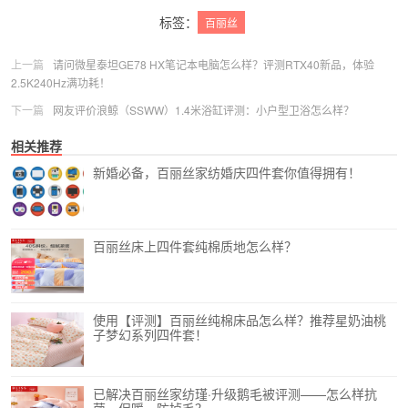
更多
(
0
)
标签：
百丽丝
上一篇
请问微星泰坦GE78 HX笔记本电脑怎么样？评测RTX40新品，体验
2.5K240Hz满功耗！
下一篇
网友评价浪鲸（SSWW）1.4米浴缸评测：小户型卫浴怎么样？
相关推荐
新婚必备，百丽丝家纺婚庆四件套你值得拥有！
百丽丝床上四件套纯棉质地怎么样？
使用【评测】百丽丝纯棉床品怎么样？推荐星奶油桃
子梦幻系列四件套！
已解决百丽丝家纺瑾·升级鹅毛被评测——怎么样抗