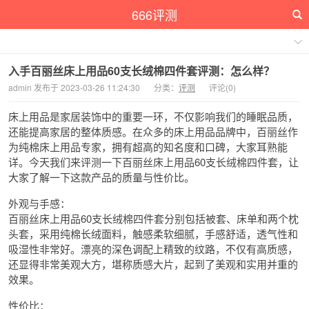
666评测
入手百丽丝床上用品60支长绒棉四件套评测：怎么样？
admin 发布于 2023-03-26 11:24:30
分类：
评测
评论(0)
床上用品是家居装饰中的重要一环，不仅影响我们的睡眠品质，
还能提高家居的整体质感。在众多的床上用品品牌中，百丽丝作
为纯棉床上用品专家，拥有超高的知名度和口碑，大家耳熟能
详。今天我们来评测一下百丽丝床上用品60支长绒棉四件套，让
大家了解一下这款产品的质量与性价比。
外观与手感：
百丽丝床上用品60支长绒棉四件套分别包括被套、床单和两个枕
头套，采用纯棉长绒面料，触感柔软细腻，手感舒适，透气性和
吸湿性非常好。漂亮的深色调配上精致的纹路，不仅有高质感，
还显得非常美观大方，堪称质感大片，起到了美观和实用并重的
效果。
性价比：