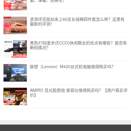
菌、保暖、防掉毛？
求测评百丽丝床上60支长绒棉四件套怎么样？这里有
最新的评测！
黑色37码爱步(ECCO)休闲鞋女的优点有哪些？是否有
断码情况？
联想（Lenovo）M420台式机电脑值得购买吗？
AMIRO 觅光胶原炮 美容仪值得购买吗？【用户真实评
价】