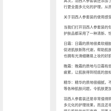
其次，羽西人参套装还添加
行更全面多元化的护理，从
关于羽西人参套装的使用感
当我们打开羽西人参套装的
护肤品都采用了一种清新、
日霜：日霜的质地很柔软细
促进肌肤新陈代谢，帮助肌
也拥有光滑细嫩易上妆的好
晚霜：晚霜的质地与日霜有
疲累，让肌肤得到彻底的放
精华：精华的质地很细腻，
等各种肌肤问题，令肌肤更
羽西人参套装还是非常值得
多元化的护理效果，而且还
提升肌肤的光彩亮度，羽西