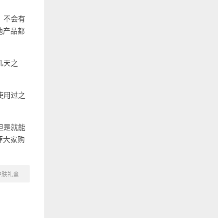
，不会有
他产品都
几天之
使用过之
但是就能
荐大家购
护肤礼盒