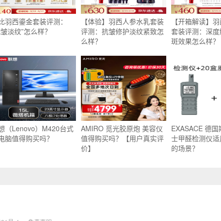
比羽西鎏金套装评测：
【体验】羽西人参水乳套装
【开箱解读】羽
抗皱淡纹”怎么样？
评测：抗皱修护淡纹紧致怎
套装评测：深度
么样？
斑效果怎么样？
想（Lenovo）M420台式
AMIRO 觅光胶原炮 美容仪
EXASACE 德
电脑值得购买吗？
值得购买吗？【用户真实评
士甲醛检测仪适
价】
的场景？