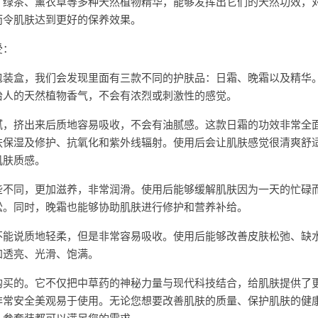
了绿茶、薰衣草等多种天然植物精华，能够发挥出它们的天然功效，
而令肌肤达到更好的保养效果。
受：
包装盒，我们会发现里面有三款不同的护肤品：日霜、晚霜以及精华
怡人的天然植物香气，不会有浓烈或刺激性的感觉。
腻，挤出来后质地容易吸收，不会有油腻感。这款日霜的功效非常全
肤保湿及修护、抗氧化和紫外线辐射。使用后会让肌肤感觉很清爽舒
肌肤质感。
些不同，更加滋养，非常润滑。使用后能够缓解肌肤因为一天的忙碌
松。同时，晚霜也能够协助肌肤进行修护和营养补给。
不能说质地轻柔，但是非常容易吸收。使用后能够改善皮肤松弛、缺
加透亮、光滑、饱满。
购买的。它不仅把中草药的神秘力量与现代科技结合，给肌肤提供了
非常安全美观易于使用。无论您想要改善肌肤的质量、保护肌肤的健
人参套装都可以满足您的需求。