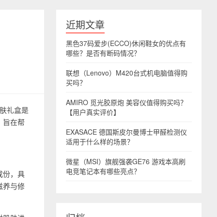
近期文章
黑色37码爱步(ECCO)休闲鞋女的优点有
哪些？是否有断码情况？
联想（Lenovo）M420台式机电脑值得购
买吗？
AMIRO 觅光胶原炮 美容仪值得购买吗？
护肤礼盒是
【用户真实评价】
，旨在帮
EXASACE 德国斯皮尔曼博士甲醛检测仪
适用于什么样的场景？
微星（MSI）旗舰强袭GE76 游戏本高刷
电竞笔记本有哪些亮点？
成份，具
滋养与修