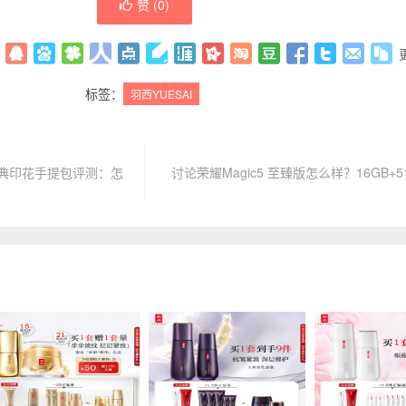
赞 (
0
)
标签：
羽西YUESAI
2经典印花手提包评测：怎
讨论荣耀Magic5 至臻版怎么样？16GB+5