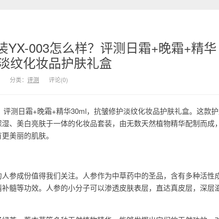
YX-003怎么样？评测日霜+晚霜+精华
护淡纹化妆品护肤礼盒
分类：
评测
评论(0)
样？评测日霜+晚霜+精华30ml，抗皱修护淡纹化妆品护肤礼盒。这款
保湿、美白亮肤于一体的化妆品套装，由无数天然植物精华配制而成
有更美丽的肌肤。
的人参成份值得我们关注。人参作为中草药中的圣品，含有多种活性
精补髓等功效。人参的小分子可以渗透皮肤表层，直达真皮层，深层