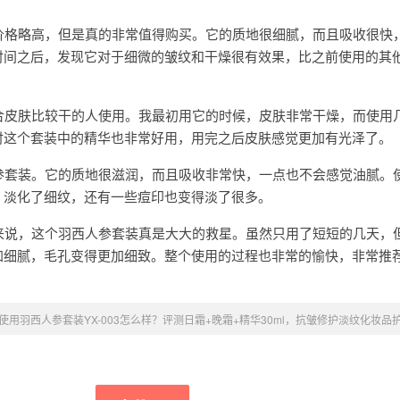
的价格略高，但是真的非常值得购买。它的质地很细腻，而且吸收很快
时间之后，发现它对于细微的皱纹和干燥很有效果，比之前使用的其
适合皮肤比较干的人使用。我最初用它的时候，皮肤非常干燥，而使用
时这个套装中的精华也非常好用，用完之后皮肤感觉更加有光泽了。
人参套装。它的质地很滋润，而且吸收非常快，一点也不会感觉油腻。
，淡化了细纹，还有一些痘印也变得淡了很多。
人来说，这个羽西人参套装真是大大的救星。虽然只用了短短的几天，
加细腻，毛孔变得更加细致。整个使用的过程也非常的愉快，非常推
使用羽西人参套装YX-003怎么样？评测日霜+晚霜+精华30ml，抗皱修护淡纹化妆品