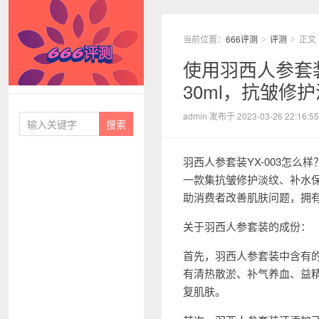
当前位置：
666评测
评测
正文
>
>
使用羽西人参套装
30ml，抗皱修
666评测
admin 发布于 2023-03-26 22:16:55
羽西人参套装YX-003怎么
一款集抗皱修护淡纹、补水
助消费者改善肌肤问题，拥
关于羽西人参套装的成份：
首先，羽西人参套装中含有
有清热散淤、补气养血、益
复肌肤。