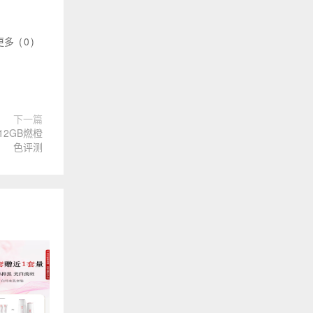
更多
(
0
)
下一篇
12GB燃橙
色评测