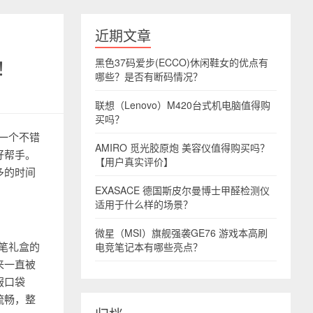
近期文章
！
黑色37码爱步(ECCO)休闲鞋女的优点有
哪些？是否有断码情况？
联想（Lenovo）M420台式机电脑值得购
买吗？
是一个不错
AMIRO 觅光胶原炮 美容仪值得购买吗？
好帮手。
【用户真实评价】
多的时间
EXASACE 德国斯皮尔曼博士甲醛检测仪
适用于什么样的场景？
微星（MSI）旗舰强袭GE76 游戏本高刷
钢笔礼盒的
电竞笔记本有哪些亮点？
来一直被
服口袋
流畅，整