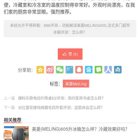
便，冷藏室和冷冻室的温度控制得非常好。外观时尚漂亮，在我
们家的厨房非常显眼。强烈推荐。
未经允许不得转载：
666评测
»
功能解读美菱MELING400L法式多门超窄
冰箱评测：怎么样？
赞 (
0
)
分享到：
更多
(
0
)
标签：
美菱MeiLing
上一篇
爆料乐歌电动升降桌E2评测：简约家用书桌怎么样？
下一篇
对比富安娜纯棉磨毛四件套评测：这款床品怎么样？
相关推荐
美菱(MELING)605升冰箱怎么样？冷藏效果好吗？