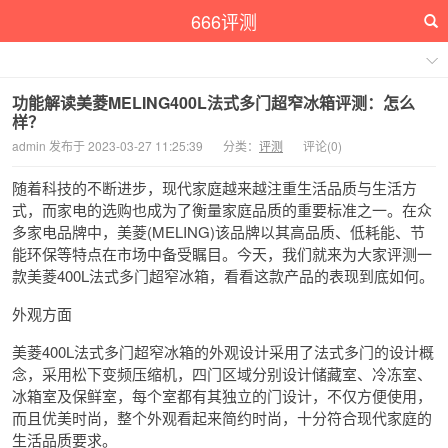
666评测
功能解读美菱MELING400L法式多门超窄冰箱评测：怎么
样？
admin 发布于 2023-03-27 11:25:39
分类：
评测
评论(0)
随着科技的不断进步，现代家庭越来越注重生活品质与生活方
式，而家电的选购也成为了衡量家庭品质的重要标准之一。在众
多家电品牌中，美菱(MELING)该品牌以其高品质、低耗能、节
能环保等特点在市场中备受瞩目。今天，我们就来为大家评测一
款美菱400L法式多门超窄冰箱，看看这款产品的表现到底如何。
外观方面
美菱400L法式多门超窄冰箱的外观设计采用了法式多门的设计概
念，采用松下变频压缩机，四门区域分别设计储藏室、冷冻室、
冰箱室及保鲜室，每个室都有其独立的门设计，不仅方便使用，
而且优美时尚，整个外观看起来简约时尚，十分符合现代家庭的
生活品质要求。