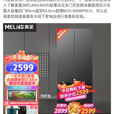
入了解美菱(MELING)400升超薄法式多门双变频冰箱家用风冷无
霜大容量四门60cm超窄63.5cm超薄BCD-400WP9CX，可以去
美菱官网或美菱各大线下家电店进行查看和咨询。