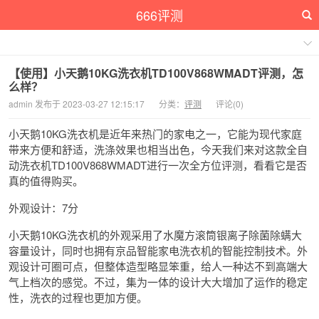
666评测
【使用】小天鹅10KG洗衣机TD100V868WMADT评测，怎
么样？
admin 发布于 2023-03-27 12:15:17
分类：
评测
评论(0)
小天鹅10KG洗衣机是近年来热门的家电之一，它能为现代家庭
带来方便和舒适，洗涤效果也相当出色，今天我们来对这款全自
动洗衣机TD100V868WMADT进行一次全方位评测，看看它是否
真的值得购买。
外观设计：7分
小天鹅10KG洗衣机的外观采用了水魔方滚筒银离子除菌除螨大
容量设计，同时也拥有京品智能家电洗衣机的智能控制技术。外
观设计可圈可点，但整体造型略显笨重，给人一种达不到高端大
气上档次的感觉。不过，集为一体的设计大大增加了运作的稳定
性，洗衣的过程也更加方便。