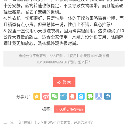
十分安静，滚筒转速也很稳定，不会导致衣物缠带，而且能滚轮
轻松搬家，省去了安装的繁琐。
4. 洗衣机一切都很好，只是洗烘一体的干燥效果略微有些慢，而
且稍微有点小贵。但是总体来说，性价比不错，真心推荐！
5. 家里一直使用小天鹅洗衣机，因为确实很耐用，这次购买了10
公斤大容量的款式，适合全家使用。水魔方设计很实用，除菌除
螨让我更加放心，洗衣机外观也很时尚。
未经允许不得转载：
666评测
»
【使用】小天鹅10KG洗衣机
TD100V868WMADT评测，怎么样？
赞 (
0
)
分享到：
更多
(
0
)
标签：
小天鹅LittleSwan
上一篇
【已解决】十步区别DW小方表女表，评测怎么样？