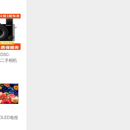
DSC-
画幅二手相机
 OLED电视