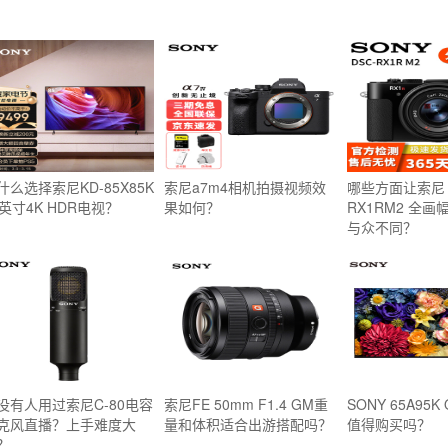
什么选择索尼KD-85X85K
索尼a7m4相机拍摄视频效
哪些方面让索尼 
5英寸4K HDR电视？
果如何？
RX1RM2 全
与众不同？
没有人用过索尼C-80电容
索尼FE 50mm F1.4 GM重
SONY 65A95K
克风直播？上手难度大
量和体积适合出游搭配吗？
值得购买吗？
？