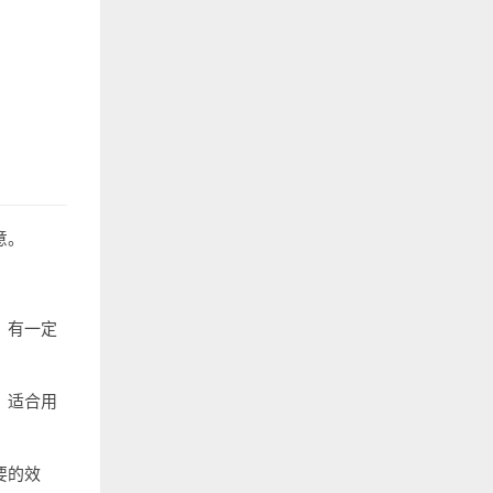
意。
，有一定
。适合用
要的效