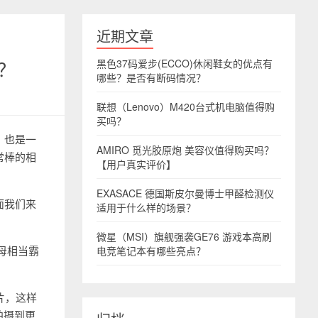
近期文章
样？
黑色37码爱步(ECCO)休闲鞋女的优点有
哪些？是否有断码情况？
联想（Lenovo）M420台式机电脑值得购
买吗？
，也是一
AMIRO 觅光胶原炮 美容仪值得购买吗？
常棒的相
【用户真实评价】
EXASACE 德国斯皮尔曼博士甲醛检测仪
面我们来
适用于什么样的场景？
微星（MSI）旗舰强袭GE76 游戏本高刷
母相当霸
电竞笔记本有哪些亮点？
片，这样
拍摄到更