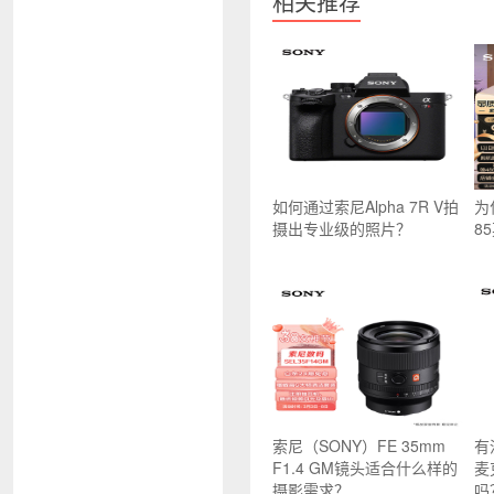
相关推荐
如何通过索尼Alpha 7R V拍
为
摄出专业级的照片？
8
索尼（SONY）FE 35mm
有
F1.4 GM镜头适合什么样的
麦
摄影需求？
吗