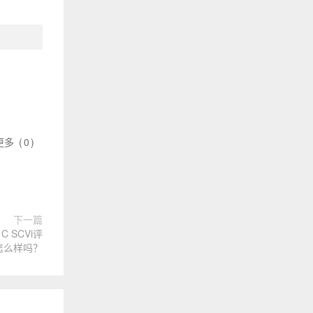
更多
(
0
)
下一篇
 SCVi评
怎么样吗？