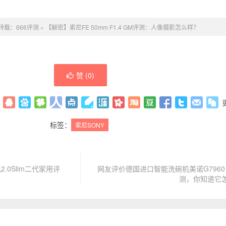
转载：
666评测
»
【解密】索尼FE 50mm F1.4 GM评测：人像摄影怎么样？
赞 (
0
)
标签：
索尼SONY
.0Slim二代家用评
网友评价德国进口智能洗碗机美诺G7960 C
？
测，你知道它