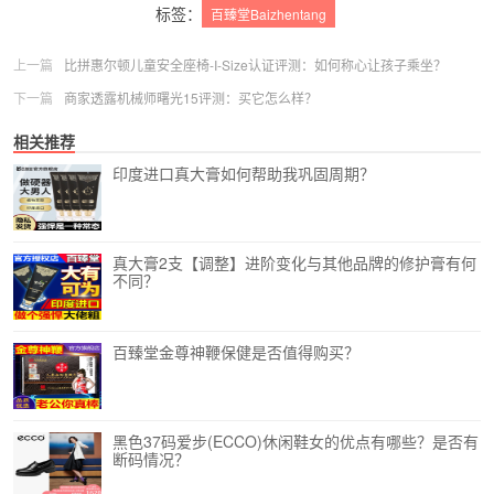
标签：
百臻堂Baizhentang
上一篇
比拼惠尔顿儿童安全座椅-I-Size认证评测：如何称心让孩子乘坐？
下一篇
商家透露机械师曙光15评测：买它怎么样？
相关推荐
印度进口真大膏如何帮助我巩固周期？
真大膏2支【调整】进阶变化与其他品牌的修护膏有何
不同？
百臻堂金尊神鞭保健是否值得购买？
黑色37码爱步(ECCO)休闲鞋女的优点有哪些？是否有
断码情况？