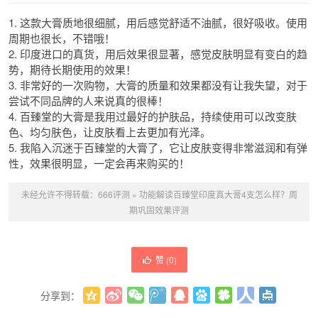
1. 这款大膏质地很细腻，用后感觉舒适不油腻，很好吸收。使用
周期也很长，不错哦！
2. 印度进口的真货，用后效果很显著，感觉皮肤明显有变白的趋
势，期待长期使用的效果！
3. 非常好的一次购物，大膏的质量和效果都没有让我失望，对于
尝试不同品牌的人来说真的很棒！
4. 百臻堂的大膏是我用过最好的护肤品，持续使用可以改变肤
色、均匀肤色，让皮肤看上去更加有光泽。
5. 我陷入沉迷于百臻堂的大膏了，它让皮肤变得非常滋润和有弹
性，效果很明显，一定会再来购买的！
未经允许不得转载：
666评测
»
功能解读百臻堂印度真大膏4支怎么样？周
期巩固效果评测
赞 (
0
)
分享到：
更多
(
0
)