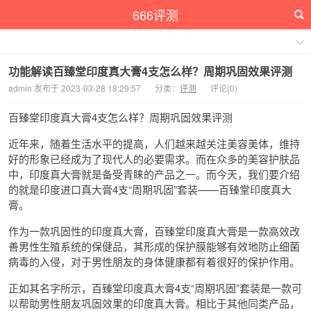
666评测
功能解读百臻堂印度真大膏4支怎么样？周期巩固效果评测
admin 发布于 2023-03-28 18:29:57
分类：
评测
评论(0)
百臻堂印度真大膏4支怎么样？周期巩固效果评测
近年来，随着生活水平的提高，人们越来越关注美容美体，维持
好的形象已经成为了现代人的必要需求。而在众多的美容护肤品
中，印度真大膏就是备受青睐的产品之一。而今天，我们要介绍
的就是印度进口真大膏4支“周期巩固”套装——百臻堂印度真大
膏。
作为一款巩固性的印度真大膏，百臻堂印度真大膏是一款高效改
善男性生殖系统的保健品，其形成的保护膜能够有效地防止细菌
病毒的入侵，对于男性朋友的身体健康都有着很好的保护作用。
正如其名字所示，百臻堂印度真大膏4支“周期巩固”套装是一款可
以帮助男性朋友巩固效果的印度真大膏。相比于其他同类产品，