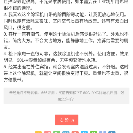
且抽湿效能很高。不光是家居使用，如果需要在工业场所用也是
很不错的选择。
2. 我喜欢这个除湿机自带的除菌除霉功能，让我更放心地使用。
同时也能有效除去霉味，室内空气质量有所改善。还带有双面出
风口，很方便。
3. 客厅一直有潮气，使用这个除湿机后感觉很舒适了。外观也不
错，简约大方。不会太占地方，能静静地工作。推荐给需要的朋
友。
4. 松下家电一直很可靠，这款除湿机也不例外。使用方便，效果
明显。30L抽湿量绰绰有余，无需频繁清洗水箱。
5. 经常出差在外住宾馆，就会发现室内湿度过高，不舒服。这时
带上这个除湿机，就能让空间很快变得干爽。重量也不太重，很
方便携带。
未经允许不得转载：
666评测
»
买前告知松下F-60C1YXC除湿机评测：效
果怎么样？
赞 (
0
)