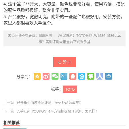
4. 这个盆子非常大，大容量。颜色也非常好看，使用方便。搭配
的配件品质都很好，整套非常实用。
5. 产品很好，宽敞明亮。附带的一些配件也很好用，安装方便。
家里人都很喜欢入手这个。
未经允许不得转载：
666评测
»
【独家爆料】TOTO台盆LW1535 1536怎么
样？实测评测大容量台下式洗手盆
赞 (
0
)
分享到：
更多
(
0
)
标签：
TOTO
上一篇
已开箱小仙炖燕窝评测：孕妇补品怎么样？
下一篇
入手友邦(YOUPON) 4平方铝扣板吊顶评测，怎么样？
相关推荐