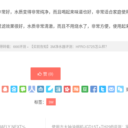
验非常好，水质变得非常纯净，而且喝起来味道也好，非常适合家庭使
，过滤效果很好，水质非常清澈，而且不用烧水了，非常方便，使用起
得转载：
666评测
»
【买前告知】3M净水器评测：HFRO-S725怎么样？
赞 (
0
)
标签：
3M
AFLY NEXT%
使用方太抽油烟机JCD15T+TH29B评测