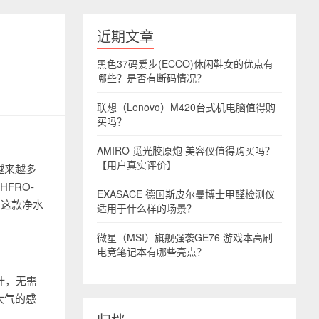
近期文章
黑色37码爱步(ECCO)休闲鞋女的优点有
哪些？是否有断码情况？
联想（Lenovo）M420台式机电脑值得购
买吗？
AMIRO 觅光胶原炮 美容仪值得购买吗？
【用户真实评价】
越来越多
FRO-
EXASACE 德国斯皮尔曼博士甲醛检测仪
，这款净水
适用于什么样的场景？
微星（MSI）旗舰强袭GE76 游戏本高刷
电竞笔记本有哪些亮点？
设计，无需
大气的感