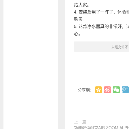
给大家。
4. 安装后用了一阵子，体
购买。
5. 这款净水器真的非常好
心。
未经允许不
分享到：
上一篇
功能解读耐克AIR ZOOM ALPH