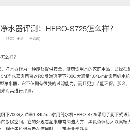
净水器评测：HFRO-S725怎么样？
分类：
评测
评论(0)
25怎么样？
保，净水器作为一种能够提供安全、健康饮用水的家庭用品，已经在
净水器家用直饮RO反渗透厨下700G大通量1.84L/min家用纯水机H
款新型净水器，它不仅拥有很强的过滤能力，而且更加节能环保。那么
们来对其进行评测。
下700G大通量1.84L/min家用纯水机HFRO-S725采用了厨下式
多的厨房空间。它的外观看起来非常简洁大方，黑色色调给人以高端
单，相信各位消费者在使用时，一定会非常满意。