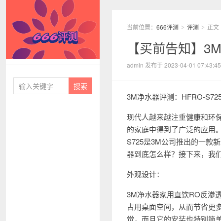
当前位置：
666评测
评测
正文
>
>
【买前告知】3M
666评测
admin 发布于 2023-04-01 07:43:45
3M净水器评测：HFRO-S7
现代人越来越注重健康和环
的家庭中得到了广泛的应用。3M
S725是3M公司推出的一
器到底怎么样？接下来，我
外观设计：
3M净水器家用直饮RO反渗透厨
占用桌面空间，从而节省更
觉，而且它的安装也特别简