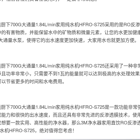
下700G大通量1.84L/min家用纯水机HFRO-S725采用的是RO反
中的有害物质，并能保留水中的矿物质和微量元素，让您的水更加健
G大通量水泵，使得它的出水速度更加快速，大家用水也就更加方便。
下700G大通量1.84L/min家用纯水机HFRO-S725还采用了一种
棒且功率非常小，只需要不到1瓦的能量就可以达到极高的水处理效果
可以节省更多的时间和水电费用。
下700G大通量1.84L/min家用纯水机HFRO-S725是一款功能非
滤能力和很快的出水速度，而且还具有非常先进的反渗透膜技术，使
想要一款实用、高性能的净水器，那么3M净水器家用直饮RO反渗
用纯水机HFRO-S725，绝对值得您考虑！