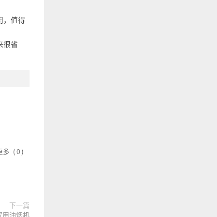
用，值得
来很省
更多
(
0
)
下一篇
：家用油烟机