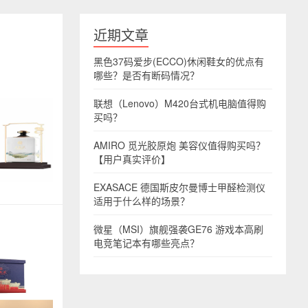
近期文章
黑色37码爱步(ECCO)休闲鞋女的优点有
哪些？是否有断码情况？
联想（Lenovo）M420台式机电脑值得购
买吗？
AMIRO 觅光胶原炮 美容仪值得购买吗？
【用户真实评价】
EXASACE 德国斯皮尔曼博士甲醛检测仪
适用于什么样的场景？
微星（MSI）旗舰强袭GE76 游戏本高刷
电竞笔记本有哪些亮点？