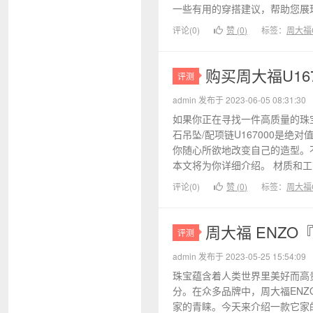
一些有用的穿搭建议，帮助您展现
评论(0)
赞 (
0
)
标签：
周大福C
购买周大福U16
评测
admin 发布于 2023-06-05 08:31:30
如果你正在寻找一件高质量的珠宝
石吊坠/配项链U167000是绝
你随心所欲地改变自己的造型。
本文将为你详细介绍。 材质和工艺
评论(0)
赞 (
0
)
标签：
周大福C
周大福 ENZ
评测
admin 发布于 2023-05-25 15:54:09
珠宝蕴含着人类世界里美好而高
分。在众多品牌中，周大福EN
家的青睐。今天来介绍一款它家的