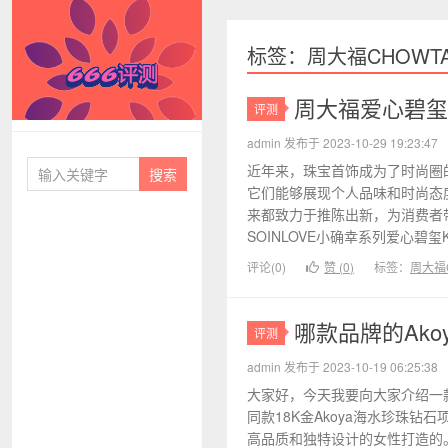
标签：周大福CHOWTA
周大福爱心碧玺
评测
666评测
admin 发布于 2023-10-29 19:23:47
近年来，珠宝首饰成为了时尚圈
它们能够展现个人品味和时尚态
来都致力于推陈出新，为消费者
SOINLOVE小确幸系列爱心碧玺K
评论(0)
赞 (
0
)
标签：
周大福C
哪款品牌的Ak
评测
admin 发布于 2023-10-19 06:25:38
大家好，今天我要向大家介绍一款
同款18K金Akoya海水珍珠钻
高品质和独特设计的女性打造的。