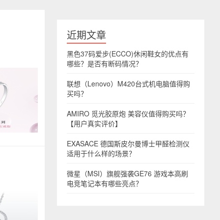
近期文章
黑色37码爱步(ECCO)休闲鞋女的优点有
哪些？是否有断码情况？
联想（Lenovo）M420台式机电脑值得购
买吗？
AMIRO 觅光胶原炮 美容仪值得购买吗？
【用户真实评价】
EXASACE 德国斯皮尔曼博士甲醛检测仪
适用于什么样的场景？
微星（MSI）旗舰强袭GE76 游戏本高刷
电竞笔记本有哪些亮点？