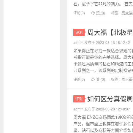
石，赋予了它非凡的魅力。 首先，
评论(0)
赞 (
0
)
标签：
周大福C
周大福【北极星
评测
admin 发布于 2023-08-16 18:12:42
如果你正在寻找一款适合求婚的
戒指可能是你的完美选择。周大
于通过高质量的钻石和精湛的工
典系列之一，该系列的定制裸钻戒
评论(0)
赞 (
0
)
标签：
周大福C
如何区分真假周大
评测
admin 发布于 2023-06-20 12:48:07
周大福 ENZO商场同款18K金
产品，但市面上也存在着许多假
属、钻石以及商标等方面介绍如何