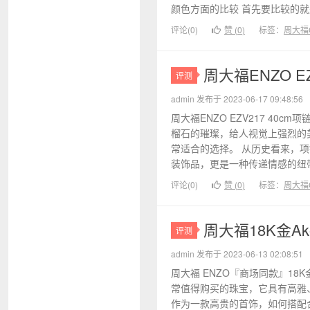
颜色方面的比较 首先要比较的就是
评论(0)
赞 (
0
)
标签：
周大福C
周大福ENZO 
评测
admin 发布于 2023-06-17 09:48:56
周大福ENZO EZV217 40
榴石的璀璨，给人视觉上强烈的
常适合的选择。 从历史看来，
装饰品，更是一种传递情感的纽带
评论(0)
赞 (
0
)
标签：
周大福C
周大福18K金
评测
admin 发布于 2023-06-13 02:08:51
周大福 ENZO『商场同款』18K金
常值得购买的珠宝，它具有高雅
作为一款高贵的首饰，如何搭配