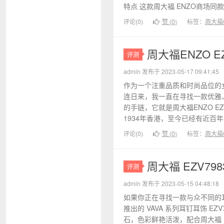
特点 这款周大福 ENZO商场同款
评论(0)
赞 (
0
)
标签：
周大福C
周大福ENZO 
评测
admin 发布于 2023-05-17 09:41:45
作为一个注重品质和时尚品位的
连日来，我一直在寻找一款优雅
的手链，它就是周大福ENZO E
1934年香港，至今已经有近百年
评论(0)
赞 (
0
)
标签：
周大福C
周大福 EZV7
评测
admin 发布于 2023-05-15 04:48:18
如果你正在寻找一款与众不同的耳
推出的 VAVA 系列耳钉耳饰 E
石，色彩鲜艳活泼，配合周大福 E