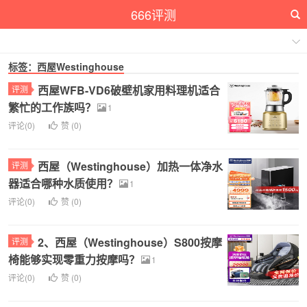
666评测
标签：西屋Westinghouse
西屋WFB-VD6破壁机家用料理机适合
评测
繁忙的工作族吗？
1
评论(0)
赞 (
0
)
西屋（Westinghouse）加热一体净水
评测
器适合哪种水质使用？
1
评论(0)
赞 (
0
)
2、西屋（Westinghouse）S800按摩
评测
椅能够实现零重力按摩吗？
1
评论(0)
赞 (
0
)