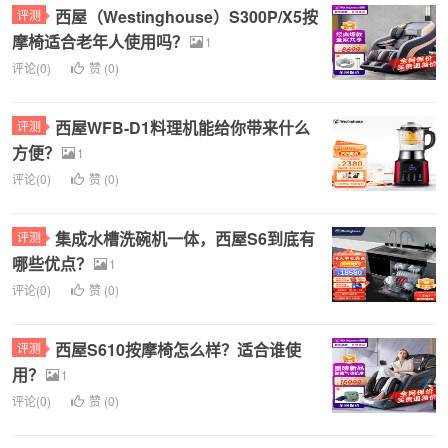
西屋（Westinghouse）S300P/X5按
评测
摩椅适合老年人使用吗？
1
评论(0)
赞 (
0
)
西屋WFB-D1料理机能给你带来什么
评测
方便？
1
评论(0)
赞 (
0
)
集成水槽洗碗机一体，西屋S6到底有
评测
哪些优点？
1
评论(0)
赞 (
0
)
西屋S610按摩椅怎么样？适合谁使
评测
用？
1
评论(0)
赞 (
0
)