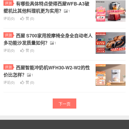
有哪些具体特点使得西屋WFB-A3破
评测
壁机比其他料理机更为实用？
1
评论(0)
赞 (
0
)
西屋 S700家用按摩椅全身全自动老人
评测
多功能沙发质量如何？
1
评论(0)
赞 (
0
)
西屋智能冲奶机WFH30-W2-W2的性
评测
价比怎样？
1
评论(0)
赞 (
0
)
下一页