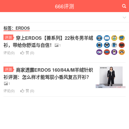
666评测
标签：ERDOS
穿上ERDOS【善系列】22秋冬男羊绒
评测
衫，带给你舒适与自信！
1
评论(0)
赞 (
0
)
商家透露ERDOS 160/84A/M羊绒针织
评测
衫评测：怎么样才能驾驭小香风复古开衫？
1
评论(0)
赞 (
0
)