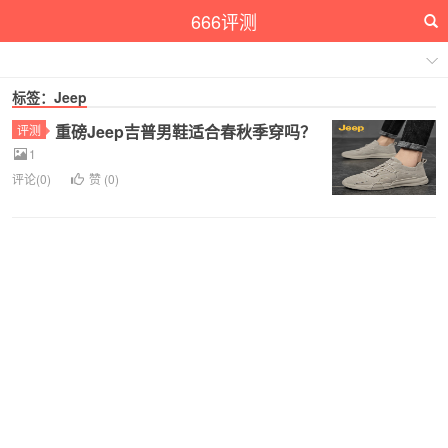
666评测
标签：Jeep
重磅Jeep吉普男鞋适合春秋季穿吗？
评测
1
评论(0)
赞 (
0
)