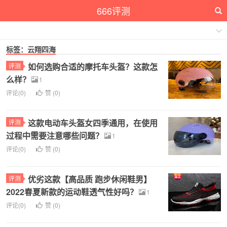
666评测
标签：云翔四海
如何选购合适的摩托车头盔？这款怎
评测
么样？
1
评论(0)
赞 (
0
)
这款电动车头盔女四季通用，在使用
评测
过程中需要注意哪些问题？
1
评论(0)
赞 (
0
)
优劣这款【高品质 跑步休闲鞋男】
评测
2022春夏新款的运动鞋透气性好吗？
1
评论(0)
赞 (
0
)