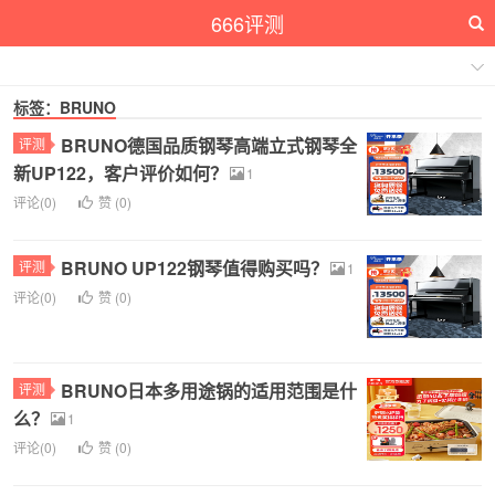
666评测
标签：BRUNO
BRUNO德国品质钢琴高端立式钢琴全
评测
新UP122，客户评价如何？
1
评论(0)
赞 (
0
)
BRUNO UP122钢琴值得购买吗？
评测
1
评论(0)
赞 (
0
)
BRUNO日本多用途锅的适用范围是什
评测
么？
1
评论(0)
赞 (
0
)