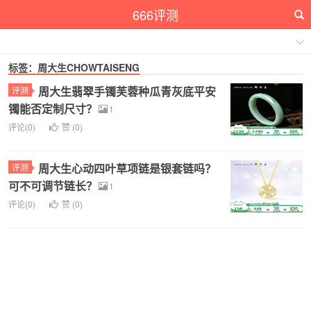
666评测
标签：周大生CHOWTAISENG
周大生翡翠手镯芙蓉种瓜青灰底平安
评测
镯能否定制尺寸？
1
评论(0)
赞 (
0
)
周大生心动四叶草项链是银套链吗？
评测
可不可调节链长？
1
评论(0)
赞 (
0
)