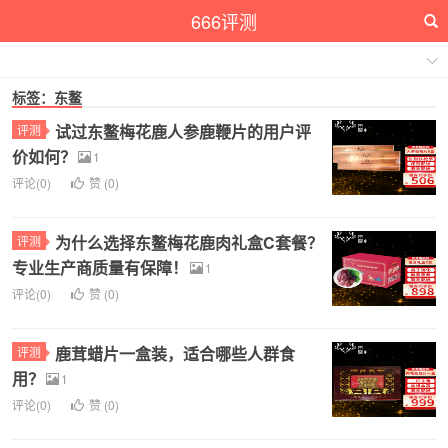
666评测
标签：东鳌
试过东鳌梅花鹿人参鹿鞭片的用户评
评测
价如何？
1
评论(0)
赞 (
0
)
为什么选择东鳌梅花鹿肉礼盒C套餐？
评测
专业生产商质量有保障！
1
评论(0)
赞 (
0
)
鹿茸蜡片一盒装，适合哪些人群食
评测
用？
1
评论(0)
赞 (
0
)