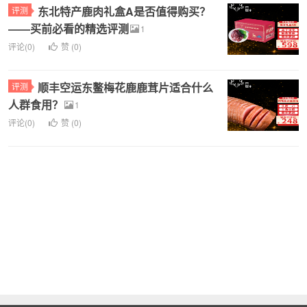
东北特产鹿肉礼盒A是否值得购买？
评测
——买前必看的精选评测
1
评论(0)
赞 (
0
)
顺丰空运东鳌梅花鹿鹿茸片适合什么
评测
人群食用？
1
评论(0)
赞 (
0
)