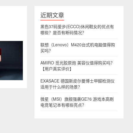
近期文章
黑色37码爱步(ECCO)休闲鞋女的优点有
哪些？是否有断码情况？
联想（Lenovo）M420台式机电脑值得购
买吗？
AMIRO 觅光胶原炮 美容仪值得购买吗？
【用户真实评价】
EXASACE 德国斯皮尔曼博士甲醛检测仪
适用于什么样的场景？
微星（MSI）旗舰强袭GE76 游戏本高刷
电竞笔记本有哪些亮点？